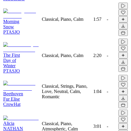
Classical, Piano, Calm
1:57
-
Morning
Snow
PTASJO
The First
Classical, Piano, Calm
2:20
-
Day of
Winter
PTASJO
Classical, Strings, Piano,
Love, Neutral, Calm,
1:04
-
Beethoven
Romantic
Fur Elise
CrowHat
Alicia
Classical, Piano,
3:01
-
NATHAN
Atmospheric, Calm