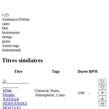
1:25
Ambiance/Thème
calm
film
Instruments
strings
piano
Autres tags
instrumental
Titres similaires
Titre
Tags
Durée
BPM
White
Classical, Piano,
3:06
-
Dreams
Atmospheric, Calm
NATHAN
HERNÁNDEZ
MOSTAJO