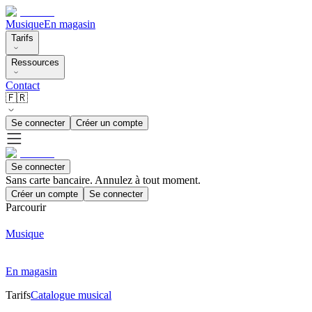
Musique
En magasin
Tarifs
Ressources
Contact
🇫🇷
Se connecter
Créer un compte
Se connecter
Sans carte bancaire. Annulez à tout moment.
Créer un compte
Se connecter
Parcourir
Musique
En magasin
Tarifs
Catalogue musical