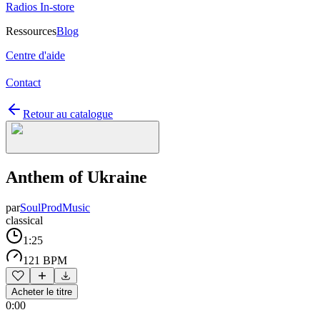
Radios In-store
Ressources
Blog
Centre d'aide
Contact
Retour au catalogue
Anthem of Ukraine
par
SoulProdMusic
classical
1:25
121 BPM
Acheter le titre
0:00