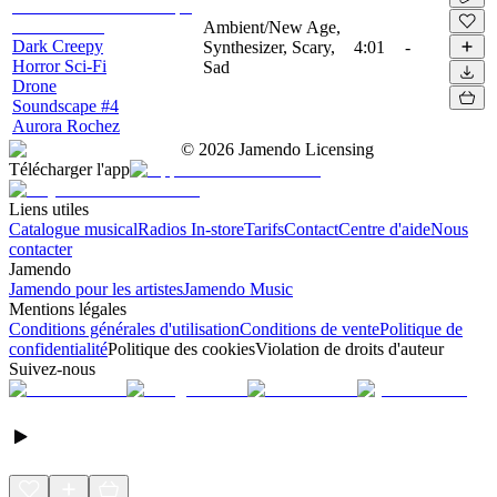
Ambient/New Age,
Dark Creepy
Synthesizer, Scary,
4:01
-
Horror Sci-Fi
Sad
Drone
Soundscape #4
Aurora Rochez
©
2026
Jamendo Licensing
Télécharger l'app
Liens utiles
Catalogue musical
Radios In-store
Tarifs
Contact
Centre d'aide
Nous
contacter
Jamendo
Jamendo pour les artistes
Jamendo Music
Mentions légales
Conditions générales d'utilisation
Conditions de vente
Politique de
confidentialité
Politique des cookies
Violation de droits d'auteur
Suivez-nous