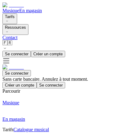
Musique
En magasin
Tarifs
Ressources
Contact
🇫🇷
Se connecter
Créer un compte
Se connecter
Sans carte bancaire. Annulez à tout moment.
Créer un compte
Se connecter
Parcourir
Musique
En magasin
Tarifs
Catalogue musical