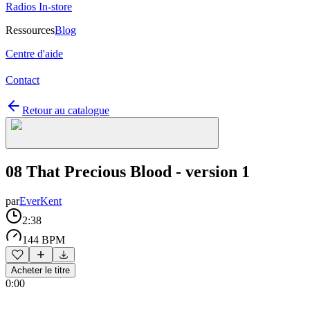
Radios In-store
Ressources
Blog
Centre d'aide
Contact
Retour au catalogue
08 That Precious Blood - version 1
par
EverKent
2:38
144 BPM
Acheter le titre
0:00