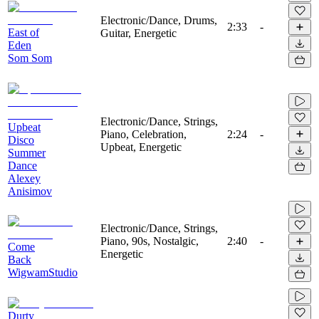
Electronic/Dance, Drums,
2:33
-
East of
Guitar, Energetic
Eden
Som Som
Electronic/Dance, Strings,
Upbeat
Piano, Celebration,
2:24
-
Disco
Upbeat, Energetic
Summer
Dance
Alexey
Anisimov
Electronic/Dance, Strings,
Piano, 90s, Nostalgic,
2:40
-
Come
Energetic
Back
WigwamStudio
Durty