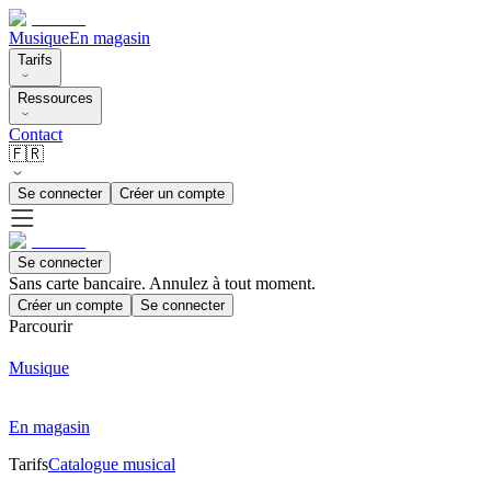
Musique
En magasin
Tarifs
Ressources
Contact
🇫🇷
Se connecter
Créer un compte
Se connecter
Sans carte bancaire. Annulez à tout moment.
Créer un compte
Se connecter
Parcourir
Musique
En magasin
Tarifs
Catalogue musical