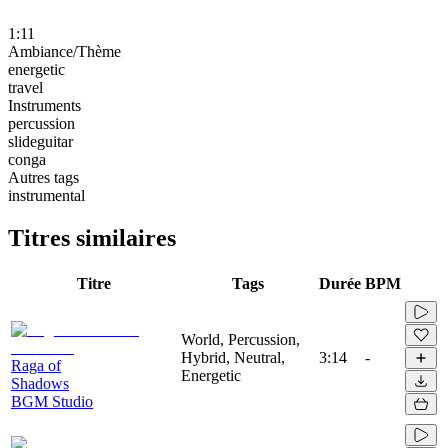
1:11
Ambiance/Thème
energetic
travel
Instruments
percussion
slideguitar
conga
Autres tags
instrumental
Titres similaires
Titre
Tags
Durée
BPM
World, Percussion,
Hybrid, Neutral,
3:14
-
Raga of
Energetic
Shadows
BGM Studio