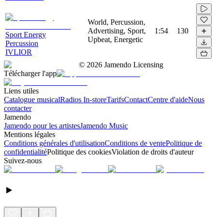
World, Percussion,
Advertising, Sport,
1:54
130
Sport Energy
Upbeat, Energetic
Percussion
IVLIOR
©
2026
Jamendo Licensing
Télécharger l'app
Liens utiles
Catalogue musical
Radios In-store
Tarifs
Contact
Centre d'aide
Nous
contacter
Jamendo
Jamendo pour les artistes
Jamendo Music
Mentions légales
Conditions générales d'utilisation
Conditions de vente
Politique de
confidentialité
Politique des cookies
Violation de droits d'auteur
Suivez-nous