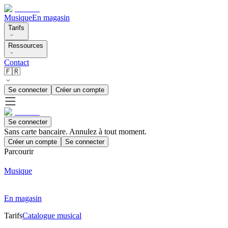
Musique
En magasin
Tarifs
Ressources
Contact
🇫🇷
Se connecter
Créer un compte
Se connecter
Sans carte bancaire. Annulez à tout moment.
Créer un compte
Se connecter
Parcourir
Musique
En magasin
Tarifs
Catalogue musical