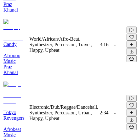
Praz
Khanal
World/African/Afro-Beat,
Candy
Synthesizer, Percussion, Travel,
3:16
-
|
Happy, Upbeat
Afropop
Music
Praz
Khanal
Electronic/Dub/Reggae/Dancehall,
Tokyo
Synthesizer, Percussion, Urban,
2:34
-
Revengers
Happy, Upbeat
|
Afrobeat
Music