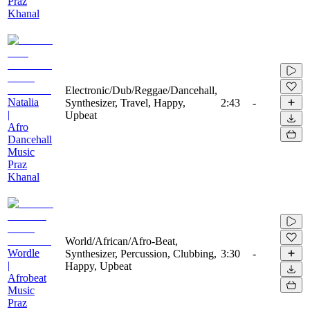
Praz
Khanal
Electronic/Dub/Reggae/Dancehall,
Natalia
Synthesizer, Travel, Happy,
2:43
-
|
Upbeat
Afro
Dancehall
Music
Praz
Khanal
World/African/Afro-Beat,
Wordle
Synthesizer, Percussion, Clubbing,
3:30
-
|
Happy, Upbeat
Afrobeat
Music
Praz