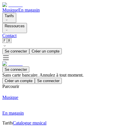
Musique
En magasin
Tarifs
Ressources
Contact
🇫🇷
Se connecter
Créer un compte
Se connecter
Sans carte bancaire. Annulez à tout moment.
Créer un compte
Se connecter
Parcourir
Musique
En magasin
Tarifs
Catalogue musical