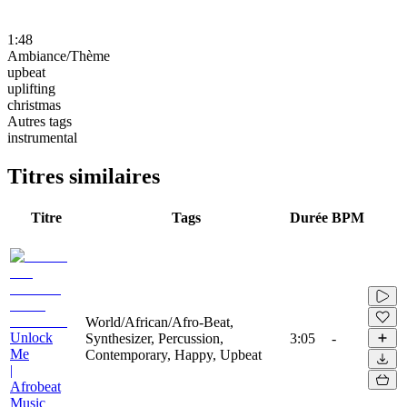
1:48
Ambiance/Thème
upbeat
uplifting
christmas
Autres tags
instrumental
Titres similaires
Titre
Tags
Durée
BPM
World/African/Afro-Beat,
Unlock
Synthesizer, Percussion,
3:05
-
Me
Contemporary, Happy, Upbeat
|
Afrobeat
Music