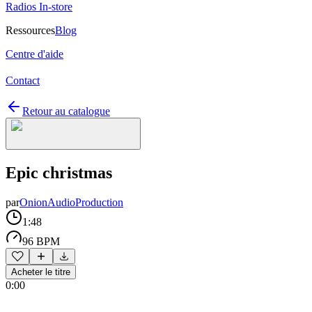
Radios In-store
Ressources
Blog
Centre d'aide
Contact
Retour au catalogue
Epic christmas
par
OnionAudioProduction
1:48
96 BPM
Acheter le titre
0:00