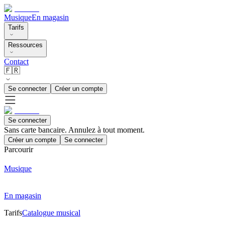
Musique
En magasin
Tarifs
Ressources
Contact
🇫🇷
Se connecter
Créer un compte
Se connecter
Sans carte bancaire. Annulez à tout moment.
Créer un compte
Se connecter
Parcourir
Musique
En magasin
Tarifs
Catalogue musical