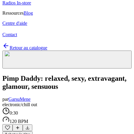
Radios In-store
Ressources
Blog
Centre d'aide
Contact
Retour au catalogue
Pimp Daddy: relaxed, sexy, extravagant,
glamour, sensuous
par
GarsuMene
electronic/chill out
0:30
120 BPM