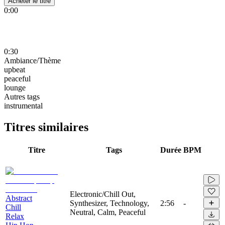
Acheter le titre
0:00
0:30
Ambiance/Thème
upbeat
peaceful
lounge
Autres tags
instrumental
Titres similaires
Titre
Tags
Durée
BPM
Electronic/Chill Out,
Abstract
Synthesizer, Technology,
2:56
-
Chill
Neutral, Calm, Peaceful
Relax