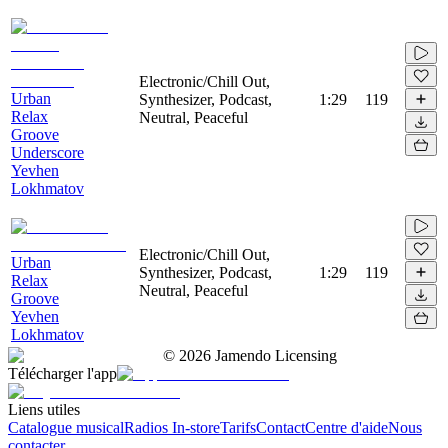
Electronic/Chill Out,
Urban
Synthesizer, Podcast,
1:29
119
Relax
Neutral, Peaceful
Groove
Underscore
Yevhen
Lokhmatov
Electronic/Chill Out,
Urban
Synthesizer, Podcast,
1:29
119
Relax
Neutral, Peaceful
Groove
Yevhen
Lokhmatov
©
2026
Jamendo Licensing
Télécharger l'app
Liens utiles
Catalogue musical
Radios In-store
Tarifs
Contact
Centre d'aide
Nous
contacter