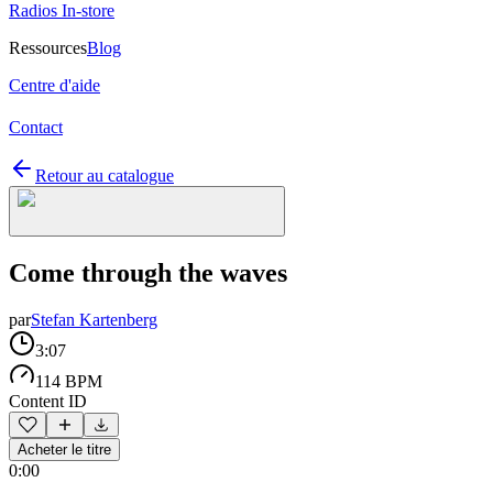
Radios In-store
Ressources
Blog
Centre d'aide
Contact
Retour au catalogue
Come through the waves
par
Stefan Kartenberg
3:07
114 BPM
Content ID
Acheter le titre
0:00