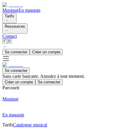
Musique
En magasin
Tarifs
Ressources
Contact
🇫🇷
Se connecter
Créer un compte
Se connecter
Sans carte bancaire. Annulez à tout moment.
Créer un compte
Se connecter
Parcourir
Musique
En magasin
Tarifs
Catalogue musical