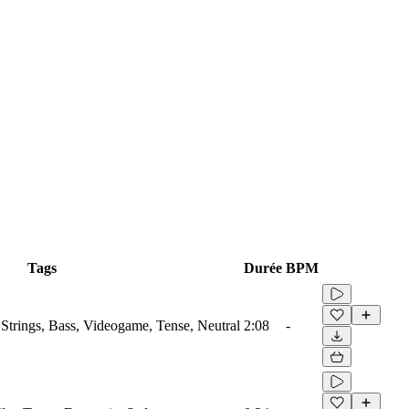
Tags
Durée
BPM
Strings, Bass, Videogame, Tense, Neutral
2:08
-