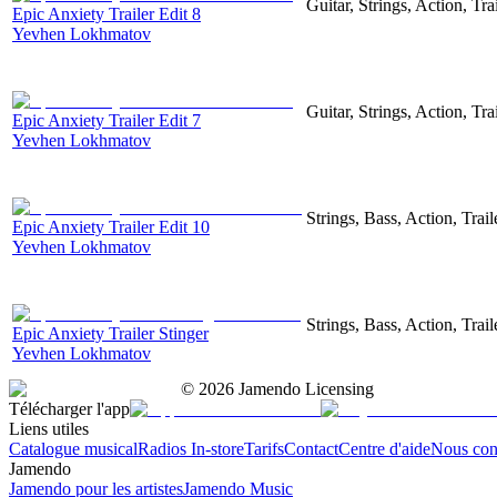
Guitar, Strings, Action, Tra
Epic Anxiety Trailer Edit 8
Yevhen Lokhmatov
Guitar, Strings, Action, Tra
Epic Anxiety Trailer Edit 7
Yevhen Lokhmatov
Strings, Bass, Action, Trail
Epic Anxiety Trailer Edit 10
Yevhen Lokhmatov
Strings, Bass, Action, Trail
Epic Anxiety Trailer Stinger
Yevhen Lokhmatov
©
2026
Jamendo Licensing
Télécharger l'app
Liens utiles
Catalogue musical
Radios In-store
Tarifs
Contact
Centre d'aide
Nous con
Jamendo
Jamendo pour les artistes
Jamendo Music