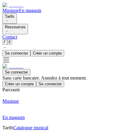
Musique
En magasin
Tarifs
Ressources
Contact
🇫🇷
Se connecter
Créer un compte
Se connecter
Sans carte bancaire. Annulez à tout moment.
Créer un compte
Se connecter
Parcourir
Musique
En magasin
Tarifs
Catalogue musical