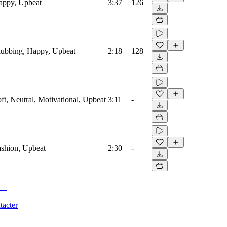
Happy, Upbeat
3:37
126
Clubbing, Happy, Upbeat
2:18
128
oft, Neutral, Motivational, Upbeat
3:11
-
Fashion, Upbeat
2:30
-
tacter