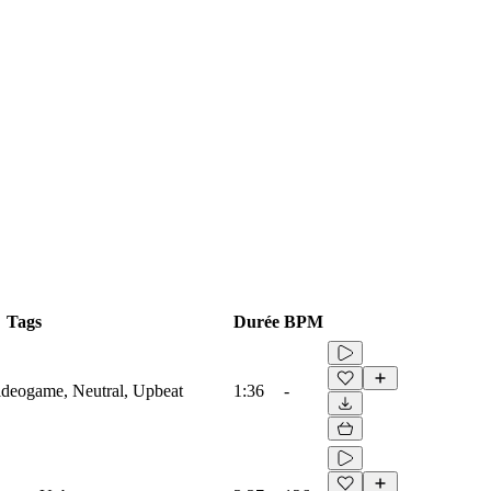
Tags
Durée
BPM
Videogame, Neutral, Upbeat
1:36
-