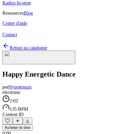
Radios In-store
Ressources
Blog
Centre d'aide
Contact
Retour au catalogue
Happy Energetic Dance
par
Hypotenuza
electronic
2:02
135 BPM
Content ID
Acheter le titre
0:00