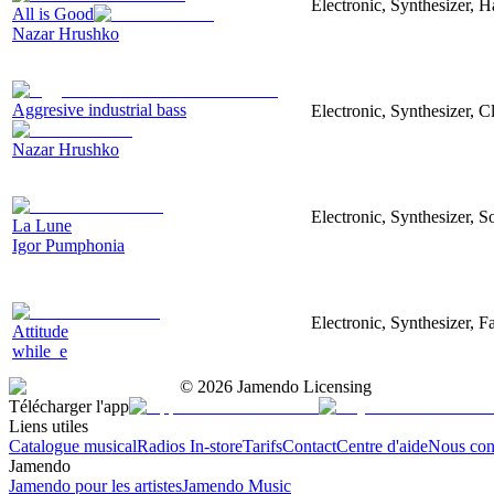
Electronic, Synthesizer, 
All is Good
Nazar Hrushko
Aggresive industrial bass
Electronic, Synthesizer, 
Nazar Hrushko
Electronic, Synthesizer, S
La Lune
Igor Pumphonia
Electronic, Synthesizer, 
Attitude
while_e
©
2026
Jamendo Licensing
Télécharger l'app
Liens utiles
Catalogue musical
Radios In-store
Tarifs
Contact
Centre d'aide
Nous con
Jamendo
Jamendo pour les artistes
Jamendo Music