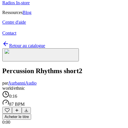
Radios In-store
Ressources
Blog
Centre d'aide
Contact
Retour au catalogue
Percussion Rhythms short2
par
AurbanniAudio
world/ethnic
0:16
87 BPM
Acheter le titre
0:00