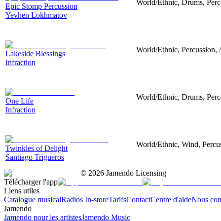
World/Ethnic, Drums, Perc
Epic Stomp Percussion
Yevhen Lokhmatov
World/Ethnic, Percussion, 
Lakeside Blessings
Infraction
World/Ethnic, Drums, Perc
One Life
Infraction
World/Ethnic, Wind, Percus
Twinkles of Delight
Santiago Trigueros
©
2026
Jamendo Licensing
Télécharger l'app
Liens utiles
Catalogue musical
Radios In-store
Tarifs
Contact
Centre d'aide
Nous con
Jamendo
Jamendo pour les artistes
Jamendo Music