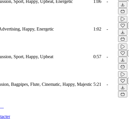
ussion, Sport, Happy, Upbeat, Energetic
1:06
-
Advertising, Happy, Energetic
1:02
-
ussion, Sport, Happy, Upbeat
0:57
-
sion, Bagpipes, Flute, Cinematic, Happy, Majestic
5:21
-
tacter