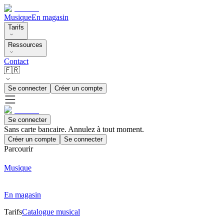
Musique
En magasin
Tarifs
Ressources
Contact
🇫🇷
Se connecter
Créer un compte
Se connecter
Sans carte bancaire. Annulez à tout moment.
Créer un compte
Se connecter
Parcourir
Musique
En magasin
Tarifs
Catalogue musical