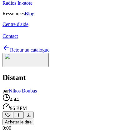
Radios In-store
Ressources
Blog
Centre d'aide
Contact
Retour au catalogue
Distant
par
Nikos Boubas
4:44
96 BPM
Acheter le titre
0:00