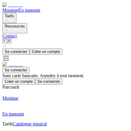
Musique
En magasin
Tarifs
Ressources
Contact
🇫🇷
Se connecter
Créer un compte
Se connecter
Sans carte bancaire. Annulez à tout moment.
Créer un compte
Se connecter
Parcourir
Musique
En magasin
Tarifs
Catalogue musical