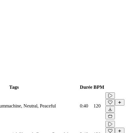
Tags
Durée
BPM
rummachine, Neutral, Peaceful
0:40
120