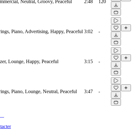
mmercial, Neutral, Groovy, Peaceful
2:48
120
ings, Piano, Advertising, Happy, Peaceful
3:02
-
izer, Lounge, Happy, Peaceful
3:15
-
ings, Piano, Lounge, Neutral, Peaceful
3:47
-
tacter