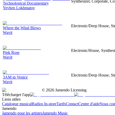
Synthesizer, Corporate, Co
Technological Documentary
Yevhen Lokhmatov
Electronic/Deep House, Str
Where the Wind Blows
Wavit
Electronic/House, Synthes
Pink Rose
Wavit
Electronic/Deep House, Str
3AM in Venice
Wavit
©
2026
Jamendo Licensing
Télécharger l'app
Liens utiles
Catalogue musical
Radios In-store
Tarifs
Contact
Centre d'aide
Nous con
Jamendo
Jamendo pour les artistes
Jamendo Music