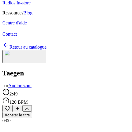
Radios In-store
Ressources
Blog
Centre d'aide
Contact
Retour au catalogue
Taegen
par
Audiorezout
2:49
120 BPM
Acheter le titre
0:00