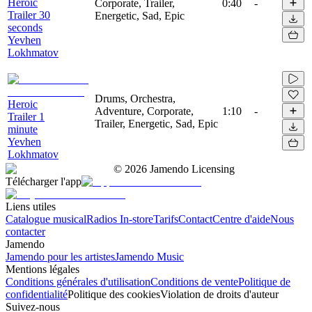
Heroic
Corporate, Trailer,
0:40
-
Trailer 30
Energetic, Sad, Epic
seconds
Yevhen
Lokhmatov
Drums, Orchestra,
Heroic
Adventure, Corporate,
1:10
-
Trailer 1
Trailer, Energetic, Sad, Epic
minute
Yevhen
Lokhmatov
©
2026
Jamendo Licensing
Télécharger l'app
Liens utiles
Catalogue musical
Radios In-store
Tarifs
Contact
Centre d'aide
Nous
contacter
Jamendo
Jamendo pour les artistes
Jamendo Music
Mentions légales
Conditions générales d'utilisation
Conditions de vente
Politique de
confidentialité
Politique des cookies
Violation de droits d'auteur
Suivez-nous