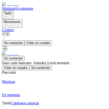
Musique
En magasin
Tarifs
Ressources
Contact
🇫🇷
Se connecter
Créer un compte
Se connecter
Sans carte bancaire. Annulez à tout moment.
Créer un compte
Se connecter
Parcourir
Musique
En magasin
Tarifs
Catalogue musical