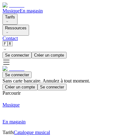
Musique
En magasin
Tarifs
Ressources
Contact
🇫🇷
Se connecter
Créer un compte
Se connecter
Sans carte bancaire. Annulez à tout moment.
Créer un compte
Se connecter
Parcourir
Musique
En magasin
Tarifs
Catalogue musical