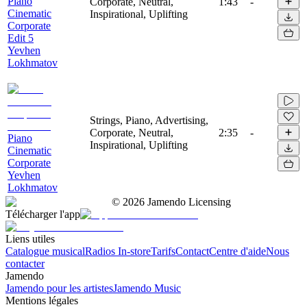
Piano
Corporate, Neutral,
1:43
-
Cinematic
Inspirational, Uplifting
Corporate
Edit 5
Yevhen
Lokhmatov
Strings, Piano, Advertising,
Corporate, Neutral,
2:35
-
Piano
Inspirational, Uplifting
Cinematic
Corporate
Yevhen
Lokhmatov
©
2026
Jamendo Licensing
Télécharger l'app
Liens utiles
Catalogue musical
Radios In-store
Tarifs
Contact
Centre d'aide
Nous
contacter
Jamendo
Jamendo pour les artistes
Jamendo Music
Mentions légales