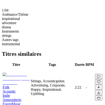
1:04
Ambiance/Thème
inspirational
adventure
drama
Instruments
strings
Autres tags
instrumental
Titres similaires
Titre
Tags
Durée
BPM
Strings, Acousticguitar,
Advertising, Corporate,
Folk
2:22
-
Happy, Inspirational,
Acoustic
Uplifting
Indie
Atmospheric
ForestMusic