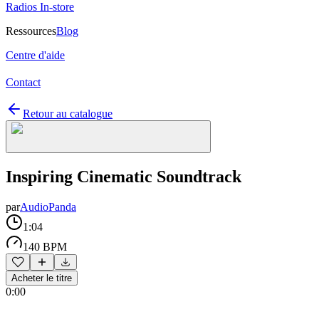
Radios In-store
Ressources
Blog
Centre d'aide
Contact
Retour au catalogue
Inspiring Cinematic Soundtrack
par
AudioPanda
1:04
140 BPM
Acheter le titre
0:00