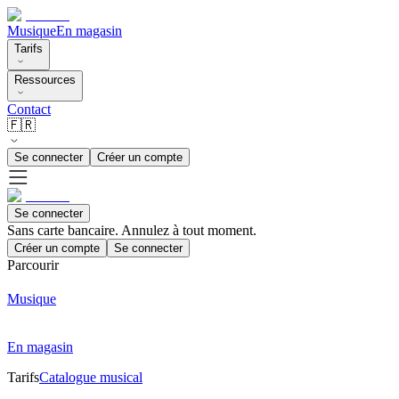
Musique
En magasin
Tarifs
Ressources
Contact
🇫🇷
Se connecter
Créer un compte
Se connecter
Sans carte bancaire. Annulez à tout moment.
Créer un compte
Se connecter
Parcourir
Musique
En magasin
Tarifs
Catalogue musical