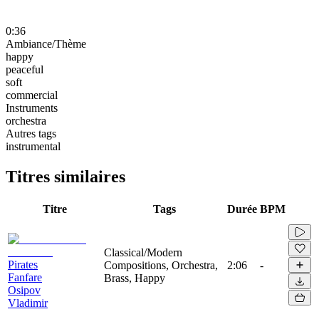
0:36
Ambiance/Thème
happy
peaceful
soft
commercial
Instruments
orchestra
Autres tags
instrumental
Titres similaires
Titre
Tags
Durée
BPM
Classical/Modern
Pirates
Compositions, Orchestra,
2:06
-
Fanfare
Brass, Happy
Osipov
Vladimir