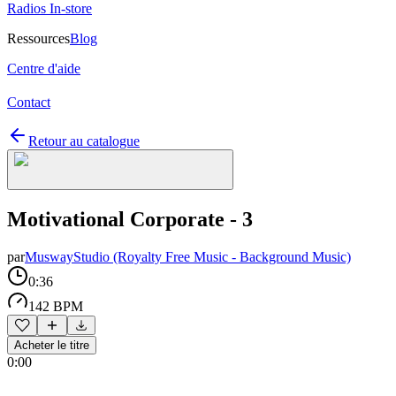
Radios In-store
Ressources
Blog
Centre d'aide
Contact
Retour au catalogue
Motivational Corporate - 3
par
MuswayStudio (Royalty Free Music - Background Music)
0:36
142 BPM
Acheter le titre
0:00