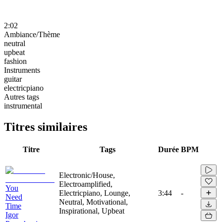
2:02
Ambiance/Thème
neutral
upbeat
fashion
Instruments
guitar
electricpiano
Autres tags
instrumental
Titres similaires
Titre
Tags
Durée
BPM
Electronic/House,
Electroamplified,
You
Electricpiano, Lounge,
3:44
-
Need
Neutral, Motivational,
Time
Inspirational, Upbeat
Igor