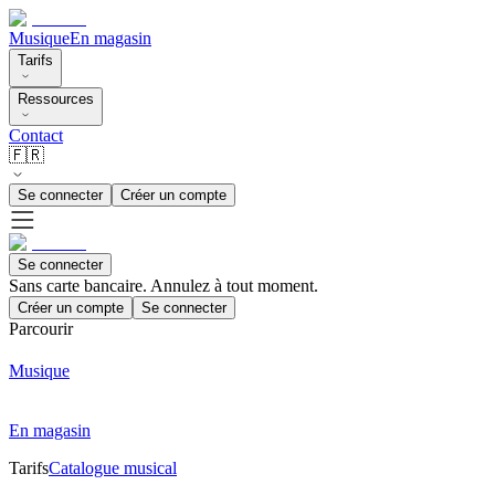
Musique
En magasin
Tarifs
Ressources
Contact
🇫🇷
Se connecter
Créer un compte
Se connecter
Sans carte bancaire. Annulez à tout moment.
Créer un compte
Se connecter
Parcourir
Musique
En magasin
Tarifs
Catalogue musical