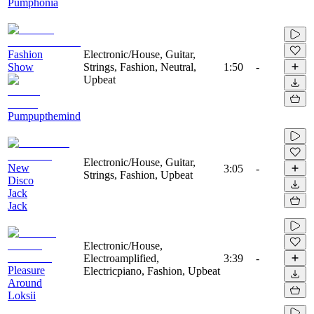
Pumphonia
Fashion
Electronic/House, Guitar,
Show
Strings, Fashion, Neutral,
1:50
-
Upbeat
Pumpupthemind
Electronic/House, Guitar,
New
3:05
-
Strings, Fashion, Upbeat
Disco
Jack
Jack
Electronic/House,
Electroamplified,
3:39
-
Pleasure
Electricpiano, Fashion, Upbeat
Around
Loksii