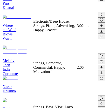
Praz
Khanal
Electronic/Deep House,
Where
Strings, Piano, Advertising,
3:02
-
the Wind
Happy, Peaceful
Blows
Wavit
Melody
Strings, Corporate,
Tech
Commercial, Happy,
2:06
-
Indie
Motivational
Corporate
Nazar
Hrushko
Strings, Bass, Vlog, Logo,