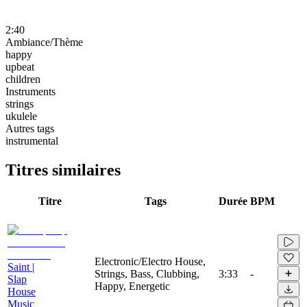
2:40
Ambiance/Thème
happy
upbeat
children
Instruments
strings
ukulele
Autres tags
instrumental
Titres similaires
Titre
Tags
Durée
BPM
Electronic/Electro House,
Saint |
Strings, Bass, Clubbing,
3:33
-
Slap
Happy, Energetic
House
Music