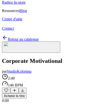
Radios In-store
Ressources
Blog
Centre d'aide
Contact
Retour au catalogue
Corporate Motivational
par
StudioKolomna
2:40
146 BPM
Acheter le titre
0:00