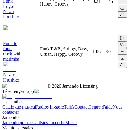
Funk
0:21
146
Happy, Groovy
Logo
Nazar
Hrushko
Funk to
food
Funk/R&B, Strings, Bass,
1:06
90
track with
Urban, Happy, Groovy
marimba
Nazar
Hrushko
©
2026
Jamendo Licensing
Télécharger l'app
Liens utiles
Catalogue musical
Radios In-store
Tarifs
Contact
Centre d'aide
Nous
contacter
Jamendo
Jamendo pour les artistes
Jamendo Music
Mentions légales