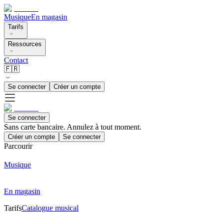
Musique
En magasin
Tarifs
Ressources
Contact
🇫🇷
Se connecter
Créer un compte
Se connecter
Sans carte bancaire. Annulez à tout moment.
Créer un compte
Se connecter
Parcourir
Musique
En magasin
Tarifs
Catalogue musical