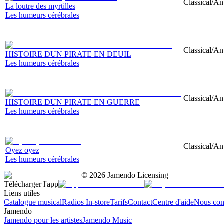
Classical/Ant
La loutre des myrtilles
Les humeurs cérébrales
Classical/An
HISTOIRE DUN PIRATE EN DEUIL
Les humeurs cérébrales
Classical/An
HISTOIRE DUN PIRATE EN GUERRE
Les humeurs cérébrales
Classical/Ant
Oyez oyez
Les humeurs cérébrales
©
2026
Jamendo Licensing
Télécharger l'app
Liens utiles
Catalogue musical
Radios In-store
Tarifs
Contact
Centre d'aide
Nous con
Jamendo
Jamendo pour les artistes
Jamendo Music