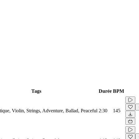
Tags
Durée
BPM
tique, Violin, Strings, Adventure, Ballad, Peaceful
2:30
145