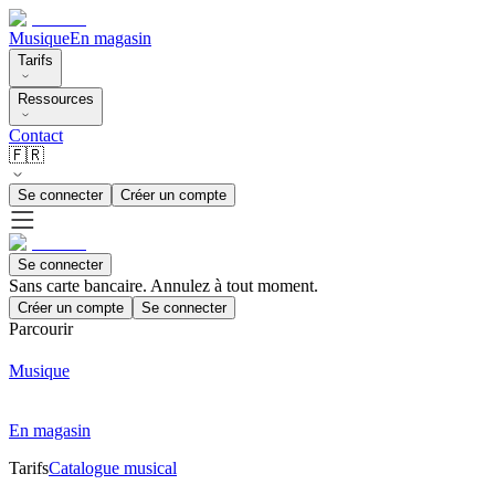
Musique
En magasin
Tarifs
Ressources
Contact
🇫🇷
Se connecter
Créer un compte
Se connecter
Sans carte bancaire. Annulez à tout moment.
Créer un compte
Se connecter
Parcourir
Musique
En magasin
Tarifs
Catalogue musical