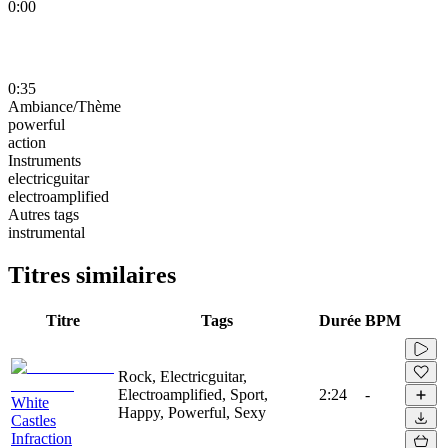
0:00
0:35
Ambiance/Thème
powerful
action
Instruments
electricguitar
electroamplified
Autres tags
instrumental
Titres similaires
Titre
Tags
Durée
BPM
Rock, Electricguitar,
Electroamplified, Sport,
2:24
-
White
Happy, Powerful, Sexy
Castles
Infraction