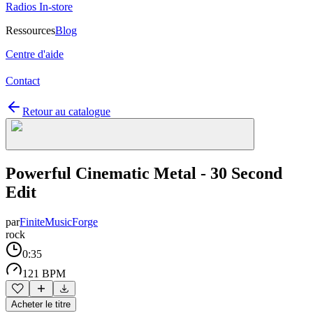
Radios In-store
Ressources
Blog
Centre d'aide
Contact
Retour au catalogue
Powerful Cinematic Metal - 30 Second
Edit
par
FiniteMusicForge
rock
0:35
121 BPM
Acheter le titre