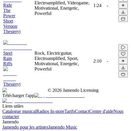
Electroamplified, Videogame,
Ride
1:24
-
Motivational, Energetic,
The
Powerful
Power
Short
Version
Thesieryj
Steel
Rock, Electricguitar,
Rain
Electroamplified, Sport,
2:10
-
Riffs
Motivational, Energetic,
Powerful
Thesieryj
©
2026
Jamendo Licensing
Télécharger l'app
Liens utiles
Catalogue musical
Radios In-store
Tarifs
Contact
Centre d'aide
Nous
contacter
Jamendo
Jamendo pour les artistes
Jamendo Music