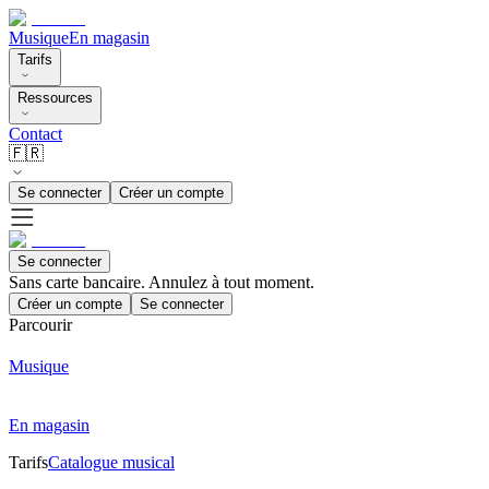
Musique
En magasin
Tarifs
Ressources
Contact
🇫🇷
Se connecter
Créer un compte
Se connecter
Sans carte bancaire. Annulez à tout moment.
Créer un compte
Se connecter
Parcourir
Musique
En magasin
Tarifs
Catalogue musical