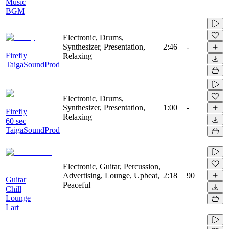
Music
BGM
Electronic, Drums,
Synthesizer, Presentation,
2:46
-
Firefly
Relaxing
TaigaSoundProd
Electronic, Drums,
Synthesizer, Presentation,
1:00
-
Firefly
Relaxing
60 sec
TaigaSoundProd
Electronic, Guitar, Percussion,
Advertising, Lounge, Upbeat,
2:18
90
Guitar
Peaceful
Chill
Lounge
Lart