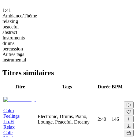
1:41
Ambiance/Thème
relaxing
peaceful
abstract
Instruments
drums
percussion
Autres tags
instrumental
Titres similaires
Titre
Tags
Durée
BPM
Calm
Feelings
Electronic, Drums, Piano,
2:40
146
Lo-Fi
Lounge, Peaceful, Dreamy
Relax
Cafe