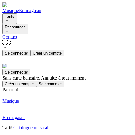
Musique
En magasin
Tarifs
Ressources
Contact
🇫🇷
Se connecter
Créer un compte
Se connecter
Sans carte bancaire. Annulez à tout moment.
Créer un compte
Se connecter
Parcourir
Musique
En magasin
Tarifs
Catalogue musical