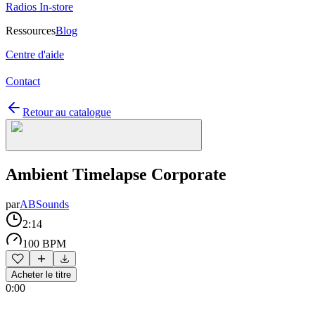
Radios In-store
Ressources
Blog
Centre d'aide
Contact
Retour au catalogue
Ambient Timelapse Corporate
par
ABSounds
2:14
100 BPM
Acheter le titre
0:00