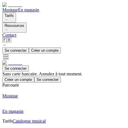
Musique
En magasin
Tarifs
Ressources
Contact
🇫🇷
Se connecter
Créer un compte
Se connecter
Sans carte bancaire. Annulez à tout moment.
Créer un compte
Se connecter
Parcourir
Musique
En magasin
Tarifs
Catalogue musical