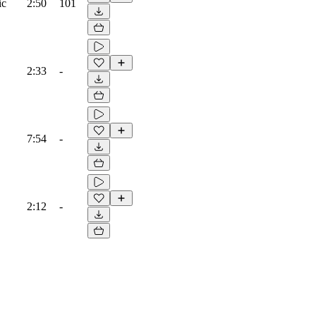
ic
2:50
101
2:33
-
7:54
-
2:12
-