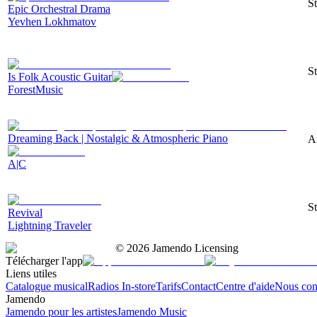
St
Epic Orchestral Drama
Yevhen Lokhmatov
St
Is Folk Acoustic Guitar
ForestMusic
Dreaming Back | Nostalgic & Atmospheric Piano
A
A|C
St
Revival
Lightning Traveler
©
2026
Jamendo Licensing
Télécharger l'app
Liens utiles
Catalogue musical
Radios In-store
Tarifs
Contact
Centre d'aide
Nous con
Jamendo
Jamendo pour les artistes
Jamendo Music