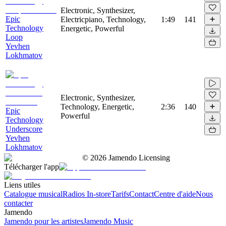
Electronic, Synthesizer,
Epic
Electricpiano, Technology,
1:49
141
Technology
Energetic, Powerful
Loop
Yevhen
Lokhmatov
Electronic, Synthesizer,
Technology, Energetic,
2:36
140
Epic
Powerful
Technology
Underscore
Yevhen
Lokhmatov
©
2026
Jamendo Licensing
Télécharger l'app
Liens utiles
Catalogue musical
Radios In-store
Tarifs
Contact
Centre d'aide
Nous
contacter
Jamendo
Jamendo pour les artistes
Jamendo Music