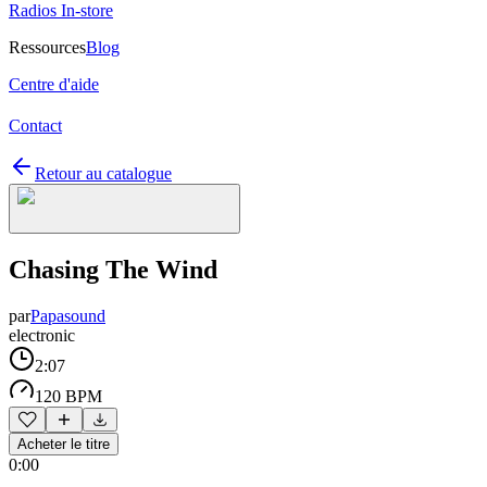
Radios In-store
Ressources
Blog
Centre d'aide
Contact
Retour au catalogue
Chasing The Wind
par
Papasound
electronic
2:07
120 BPM
Acheter le titre
0:00