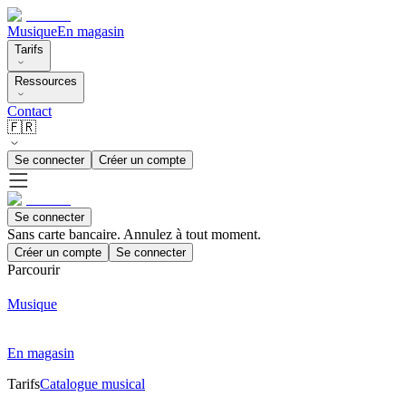
Musique
En magasin
Tarifs
Ressources
Contact
🇫🇷
Se connecter
Créer un compte
Se connecter
Sans carte bancaire. Annulez à tout moment.
Créer un compte
Se connecter
Parcourir
Musique
En magasin
Tarifs
Catalogue musical