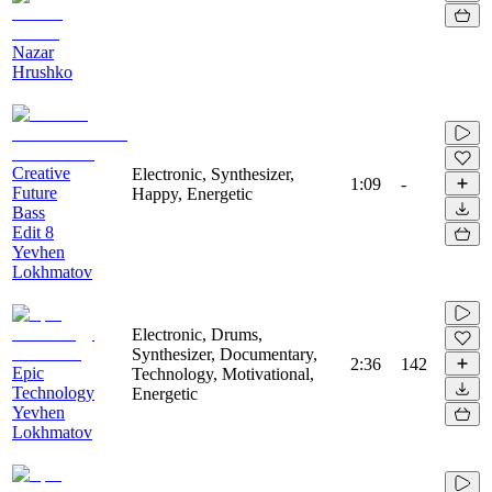
Nazar
Hrushko
Creative
Electronic, Synthesizer,
1:09
-
Future
Happy, Energetic
Bass
Edit 8
Yevhen
Lokhmatov
Electronic, Drums,
Synthesizer, Documentary,
2:36
142
Epic
Technology, Motivational,
Technology
Energetic
Yevhen
Lokhmatov