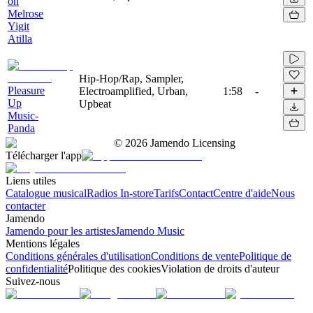
on
Melrose
Yigit
Atilla
Hip-Hop/Rap, Sampler,
Pleasure
Electroamplified, Urban,
1:58
-
Up
Upbeat
Music-
Panda
©
2026
Jamendo Licensing
Télécharger l'app
Liens utiles
Catalogue musical
Radios In-store
Tarifs
Contact
Centre d'aide
Nous
contacter
Jamendo
Jamendo pour les artistes
Jamendo Music
Mentions légales
Conditions générales d'utilisation
Conditions de vente
Politique de
confidentialité
Politique des cookies
Violation de droits d'auteur
Suivez-nous