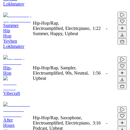
Lokhmatov
Hip-Hop/Rap,
Summer
Electroamplified, Electricpiano,
1:22
-
Hip
Summer, Happy, Upbeat
Hop
Yevhen
Lokhmatov
Hip-
Hip-Hop/Rap, Sampler,
Hop
Electroamplified, 90s, Neutral,
1:56
-
Upbeat
Vibecraft
Hip-Hop/Rap, Saxophone,
After
Electroamplified, Electricpiano,
3:16
-
Hours
Podcast, Upbeat