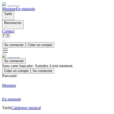
Musique
En magasin
Tarifs
Ressources
Contact
🇫🇷
Se connecter
Créer un compte
Se connecter
Sans carte bancaire. Annulez à tout moment.
Créer un compte
Se connecter
Parcourir
Musique
En magasin
Tarifs
Catalogue musical