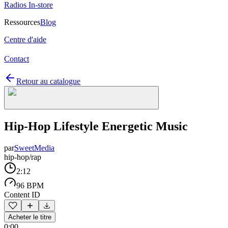
Radios In-store
Ressources
Blog
Centre d'aide
Contact
Retour au catalogue
Hip-Hop Lifestyle Energetic Music
par
SweetMedia
hip-hop/rap
2:12
96 BPM
Content ID
Acheter le titre
0:00