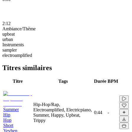
2:12
Ambiance/Thème
upbeat
urban
Instruments
sampler
electroamplified
Titres similaires
Titre
Tags
Durée
BPM
Hip-Hop/Rap,
Summer
Electroamplified, Electricpiano,
0:44
-
Hip
Summer, Happy, Upbeat,
Hop
Trippy
Short
Yevhen