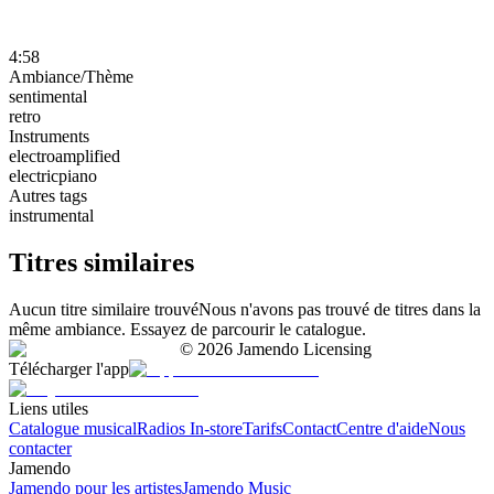
4:58
Ambiance/Thème
sentimental
retro
Instruments
electroamplified
electricpiano
Autres tags
instrumental
Titres similaires
Aucun titre similaire trouvé
Nous n'avons pas trouvé de titres dans la
même ambiance. Essayez de parcourir le catalogue.
©
2026
Jamendo Licensing
Télécharger l'app
Liens utiles
Catalogue musical
Radios In-store
Tarifs
Contact
Centre d'aide
Nous
contacter
Jamendo
Jamendo pour les artistes
Jamendo Music