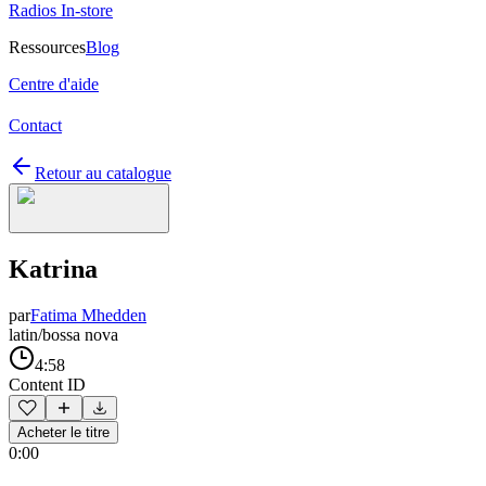
Radios In-store
Ressources
Blog
Centre d'aide
Contact
Retour au catalogue
Katrina
par
Fatima Mhedden
latin/bossa nova
4:58
Content ID
Acheter le titre
0:00