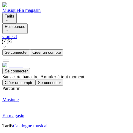
Musique
En magasin
Tarifs
Ressources
Contact
🇫🇷
Se connecter
Créer un compte
Se connecter
Sans carte bancaire. Annulez à tout moment.
Créer un compte
Se connecter
Parcourir
Musique
En magasin
Tarifs
Catalogue musical