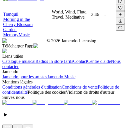
World, Wind, Flute,
Tranquil
2:46
-
Travel, Meditative
Morning in the
Cherry Blossom
Garden
MemoryMusic
©
2026
Jamendo Licensing
Télécharger l'app
Liens utiles
Catalogue musical
Radios In-store
Tarifs
Contact
Centre d'aide
Nous
contacter
Jamendo
Jamendo pour les artistes
Jamendo Music
Mentions légales
Conditions générales d'utilisation
Conditions de vente
Politique de
confidentialité
Politique des cookies
Violation de droits d'auteur
Suivez-nous