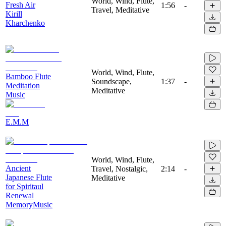
World, Wind, Flute,
Fresh Air
1:56
-
Travel, Meditative
Kirill
Kharchenko
World, Wind, Flute,
Bamboo Flute
Soundscape,
1:37
-
Meditation
Meditative
Music
E.M.M
World, Wind, Flute,
Ancient
Travel, Nostalgic,
2:14
-
Japanese Flute
Meditative
for Spiritaul
Renewal
MemoryMusic