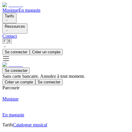
Musique
En magasin
Tarifs
Ressources
Contact
🇫🇷
Se connecter
Créer un compte
Se connecter
Sans carte bancaire. Annulez à tout moment.
Créer un compte
Se connecter
Parcourir
Musique
En magasin
Tarifs
Catalogue musical