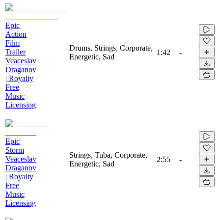
Epic
Action
Film
Drums, Strings, Corporate,
Trailer
1:42
-
Energetic, Sad
Veaceslav
Draganov
| Royalty
Free
Music
Licensing
Epic
Storm
Strings, Tuba, Corporate,
Veaceslav
2:55
-
Energetic, Sad
Draganov
| Royalty
Free
Music
Licensing