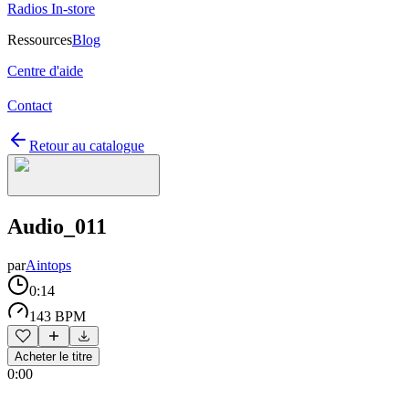
Radios In-store
Ressources
Blog
Centre d'aide
Contact
Retour au catalogue
Audio_011
par
Aintops
0:14
143 BPM
Acheter le titre
0:00