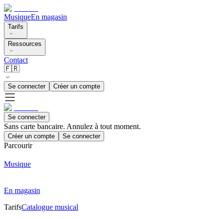
Musique
En magasin
Tarifs
Ressources
Contact
🇫🇷
Se connecter
Créer un compte
Se connecter
Sans carte bancaire. Annulez à tout moment.
Créer un compte
Se connecter
Parcourir
Musique
En magasin
Tarifs
Catalogue musical