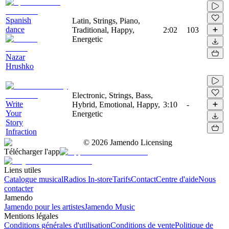
Spanish
Latin, Strings, Piano,
dance
Traditional, Happy,
2:02
103
Energetic
Nazar
Hrushko
Electronic, Strings, Bass,
Write
Hybrid, Emotional, Happy,
3:10
-
Your
Energetic
Story
Infraction
©
2026
Jamendo Licensing
Télécharger l'app
Liens utiles
Catalogue musical
Radios In-store
Tarifs
Contact
Centre d'aide
Nous
contacter
Jamendo
Jamendo pour les artistes
Jamendo Music
Mentions légales
Conditions générales d'utilisation
Conditions de vente
Politique de