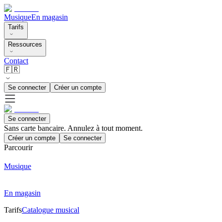
Musique
En magasin
Tarifs
Ressources
Contact
🇫🇷
Se connecter
Créer un compte
Se connecter
Sans carte bancaire. Annulez à tout moment.
Créer un compte
Se connecter
Parcourir
Musique
En magasin
Tarifs
Catalogue musical