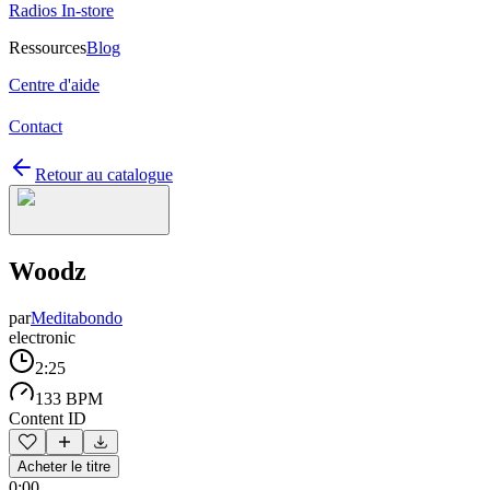
Radios In-store
Ressources
Blog
Centre d'aide
Contact
Retour au catalogue
Woodz
par
Meditabondo
electronic
2:25
133 BPM
Content ID
Acheter le titre
0:00