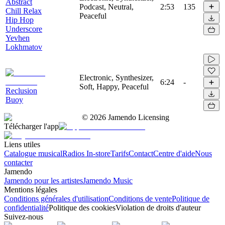
Abstract
Podcast, Neutral,
2:53
135
Chill Relax
Peaceful
Hip Hop
Underscore
Yevhen
Lokhmatov
Electronic, Synthesizer,
6:24
-
Soft, Happy, Peaceful
Reclusion
Buoy
©
2026
Jamendo Licensing
Télécharger l'app
Liens utiles
Catalogue musical
Radios In-store
Tarifs
Contact
Centre d'aide
Nous
contacter
Jamendo
Jamendo pour les artistes
Jamendo Music
Mentions légales
Conditions générales d'utilisation
Conditions de vente
Politique de
confidentialité
Politique des cookies
Violation de droits d'auteur
Suivez-nous