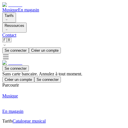
Musique
En magasin
Tarifs
Ressources
Contact
🇫🇷
Se connecter
Créer un compte
Se connecter
Sans carte bancaire. Annulez à tout moment.
Créer un compte
Se connecter
Parcourir
Musique
En magasin
Tarifs
Catalogue musical