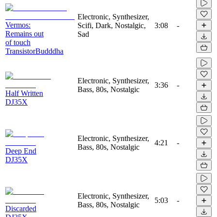
Electronic, Synthesizer,
Vermos:
Scifi, Dark, Nostalgic,
3:08
-
Remains out
Sad
of touch
TransistorBudddha
Electronic, Synthesizer,
3:36
-
Bass, 80s, Nostalgic
Half Written
DJ35X
Electronic, Synthesizer,
4:21
-
Bass, 80s, Nostalgic
Deep End
DJ35X
Electronic, Synthesizer,
5:03
-
Bass, 80s, Nostalgic
Discarded