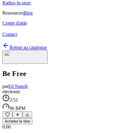
Radios In-store
Ressources
Blog
Centre d'aide
Contact
Retour au catalogue
Be Free
par
Ed Napoli
electronic
2:52
96 BPM
Acheter le titre
0:00