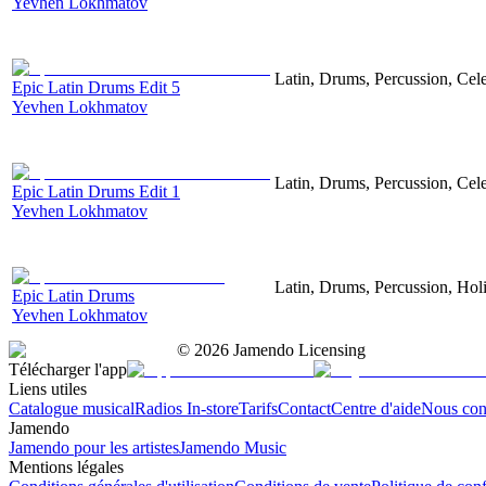
Yevhen Lokhmatov
Latin, Drums, Percussion, Cel
Epic Latin Drums Edit 5
Yevhen Lokhmatov
Latin, Drums, Percussion, Cel
Epic Latin Drums Edit 1
Yevhen Lokhmatov
Latin, Drums, Percussion, Hol
Epic Latin Drums
Yevhen Lokhmatov
©
2026
Jamendo Licensing
Télécharger l'app
Liens utiles
Catalogue musical
Radios In-store
Tarifs
Contact
Centre d'aide
Nous con
Jamendo
Jamendo pour les artistes
Jamendo Music
Mentions légales