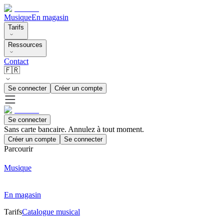
Musique
En magasin
Tarifs
Ressources
Contact
🇫🇷
Se connecter
Créer un compte
Se connecter
Sans carte bancaire. Annulez à tout moment.
Créer un compte
Se connecter
Parcourir
Musique
En magasin
Tarifs
Catalogue musical