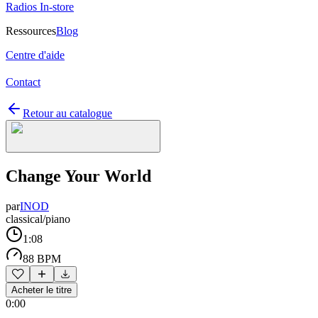
Radios In-store
Ressources
Blog
Centre d'aide
Contact
Retour au catalogue
Change Your World
par
INOD
classical/piano
1:08
88 BPM
Acheter le titre
0:00