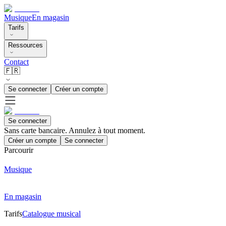
Musique
En magasin
Tarifs
Ressources
Contact
🇫🇷
Se connecter
Créer un compte
Se connecter
Sans carte bancaire. Annulez à tout moment.
Créer un compte
Se connecter
Parcourir
Musique
En magasin
Tarifs
Catalogue musical