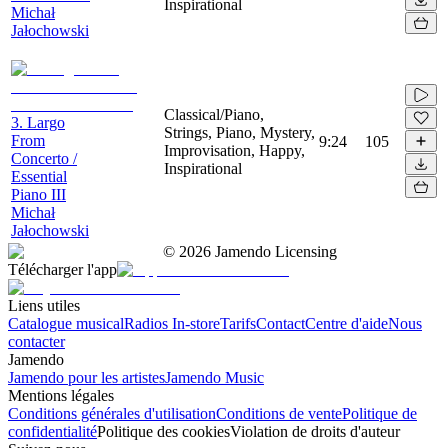
Inspirational
Michał
Jałochowski
Classical/Piano,
3. Largo
Strings, Piano, Mystery,
From
9:24
105
Improvisation, Happy,
Concerto /
Inspirational
Essential
Piano III
Michał
Jałochowski
©
2026
Jamendo Licensing
Télécharger l'app
Liens utiles
Catalogue musical
Radios In-store
Tarifs
Contact
Centre d'aide
Nous
contacter
Jamendo
Jamendo pour les artistes
Jamendo Music
Mentions légales
Conditions générales d'utilisation
Conditions de vente
Politique de
confidentialité
Politique des cookies
Violation de droits d'auteur