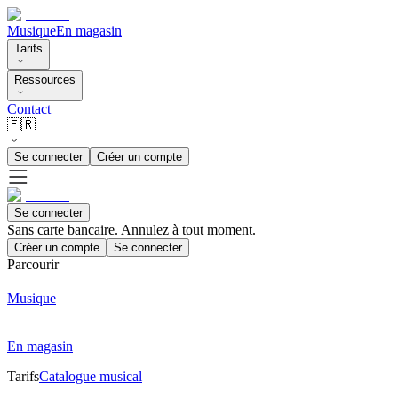
Musique
En magasin
Tarifs
Ressources
Contact
🇫🇷
Se connecter
Créer un compte
Se connecter
Sans carte bancaire. Annulez à tout moment.
Créer un compte
Se connecter
Parcourir
Musique
En magasin
Tarifs
Catalogue musical