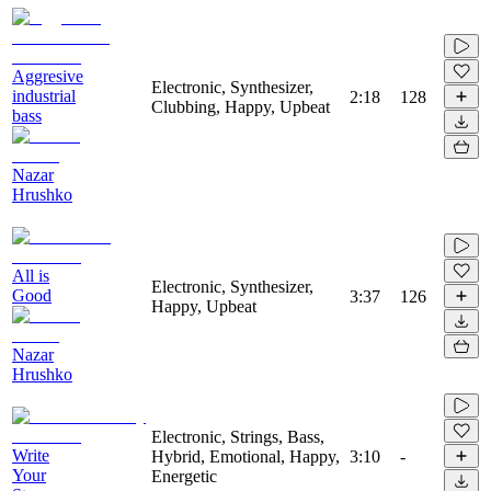
Aggresive
Electronic, Synthesizer,
industrial
2:18
128
Clubbing, Happy, Upbeat
bass
Nazar
Hrushko
All is
Electronic, Synthesizer,
Good
3:37
126
Happy, Upbeat
Nazar
Hrushko
Electronic, Strings, Bass,
Write
Hybrid, Emotional, Happy,
3:10
-
Your
Energetic