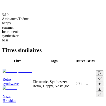
3:19
Ambiance/Thème
happy
summer
Instruments
synthesizer
bass
Titres similaires
Titre
Tags
Durée
BPM
Retro
Electronic, Synthesizer,
synthwave
2:31
-
Retro, Happy, Nostalgic
Nazar
Hrushko