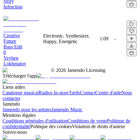
Story
Infraction
Creative
Electronic, Synthesizer,
1:09
-
Future
Happy, Energetic
Bass Edit
8
Yevhen
Lokhmatov
©
2026
Jamendo Licensing
Télécharger l'app
Liens utiles
Catalogue musical
Radios In-store
Tarifs
Contact
Centre d'aide
Nous
contacter
Jamendo
Jamendo pour les artistes
Jamendo Music
Mentions légales
Conditions générales d'utilisation
Conditions de vente
Politique de
confidentialité
Politique des cookies
Violation de droits d'auteur
Suivez-nous