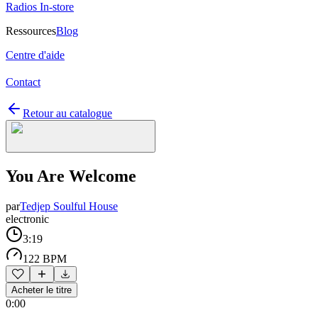
Radios In-store
Ressources
Blog
Centre d'aide
Contact
Retour au catalogue
You Are Welcome
par
Tedjep Soulful House
electronic
3:19
122 BPM
Acheter le titre
0:00