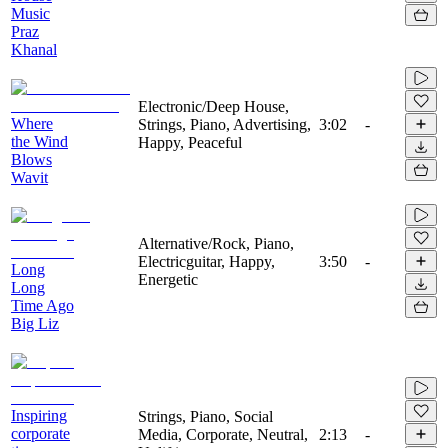
Music
Praz
Khanal
Electronic/Deep House,
Where
Strings, Piano, Advertising,
3:02
-
the Wind
Happy, Peaceful
Blows
Wavit
Alternative/Rock, Piano,
Electricguitar, Happy,
3:50
-
Long
Energetic
Long
Time Ago
Big Liz
Inspiring
Strings, Piano, Social
corporate
Media, Corporate, Neutral,
2:13
-