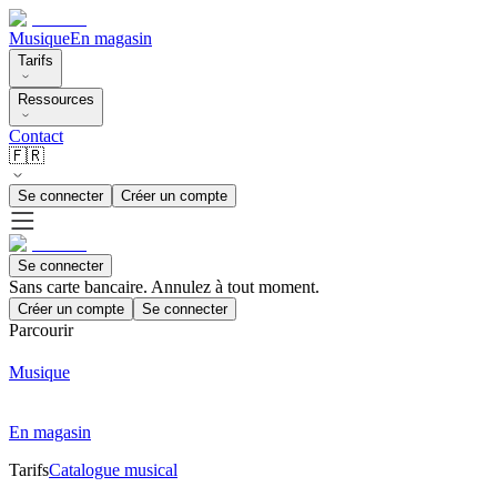
Musique
En magasin
Tarifs
Ressources
Contact
🇫🇷
Se connecter
Créer un compte
Se connecter
Sans carte bancaire. Annulez à tout moment.
Créer un compte
Se connecter
Parcourir
Musique
En magasin
Tarifs
Catalogue musical