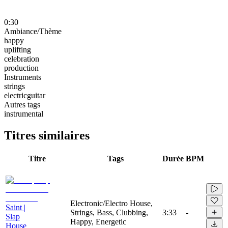
0:30
Ambiance/Thème
happy
uplifting
celebration
production
Instruments
strings
electricguitar
Autres tags
instrumental
Titres similaires
Titre
Tags
Durée
BPM
Electronic/Electro House,
Saint |
Strings, Bass, Clubbing,
3:33
-
Slap
Happy, Energetic
House