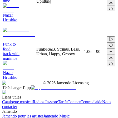
time
Uplifting
Nazar
Hrushko
Funk to
food
Funk/R&B, Strings, Bass,
1:06
90
track with
Urban, Happy, Groovy
marimba
Nazar
Hrushko
©
2026
Jamendo Licensing
Télécharger l'app
Liens utiles
Catalogue musical
Radios In-store
Tarifs
Contact
Centre d'aide
Nous
contacter
Jamendo
Jamendo pour les artistes
Jamendo Music