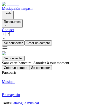
Musique
En magasin
Tarifs
Ressources
Contact
🇫🇷
Se connecter
Créer un compte
Se connecter
Sans carte bancaire. Annulez à tout moment.
Créer un compte
Se connecter
Parcourir
Musique
En magasin
Tarifs
Catalogue musical