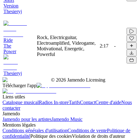
Short
Version
Thesieryj
Rock, Electricguitar,
Ride
Electroamplified, Videogame,
The
2:17
-
Motivational, Energetic,
Power
Powerful
Thesieryj
©
2026
Jamendo Licensing
Télécharger l'app
Liens utiles
Catalogue musical
Radios In-store
Tarifs
Contact
Centre d'aide
Nous
contacter
Jamendo
Jamendo pour les artistes
Jamendo Music
Mentions légales
Conditions générales d'utilisation
Conditions de vente
Politique de
confidentialité
Politique des cookies
Violation de droits d'auteur