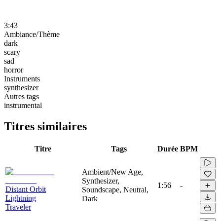
3:43
Ambiance/Thème
dark
scary
sad
horror
Instruments
synthesizer
Autres tags
instrumental
Titres similaires
Titre
Tags
Durée
BPM
Ambient/New Age,
Synthesizer,
1:56
-
Distant Orbit
Soundscape, Neutral,
Lightning
Dark
Traveler