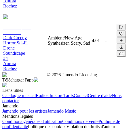
Aurora
Rochez
Dark Creepy
Ambient/New Age,
4:01
-
Horror Sci-Fi
Synthesizer, Scary, Sad
Drone
Soundscape
#4
Aurora
Rochez
©
2026
Jamendo Licensing
Télécharger l'app
Liens utiles
Catalogue musical
Radios In-store
Tarifs
Contact
Centre d'aide
Nous
contacter
Jamendo
Jamendo pour les artistes
Jamendo Music
Mentions légales
Conditions générales d'utilisation
Conditions de vente
Politique de
confidentialité
Politique des cookies
Violation de droits d'auteur