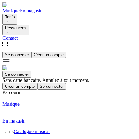
Musique
En magasin
Tarifs
Ressources
Contact
🇫🇷
Se connecter
Créer un compte
Se connecter
Sans carte bancaire. Annulez à tout moment.
Créer un compte
Se connecter
Parcourir
Musique
En magasin
Tarifs
Catalogue musical