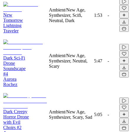
Ambient/New Age,
New
Synthesizer, Scifi,
1:53
-
Tomorrow
Neutral, Dark
Lightning
Traveler
Ambient/New Age,
Dark Sci-Fi
Synthesizer, Neutral,
5:47
-
Drone
Scary
Soundscape
#4
Aurora
Rochez
Dark Creepy
Ambient/New Age,
5:05
-
Horror Drone
Synthesizer, Scary, Sad
with Evil
Choirs #2