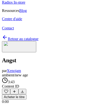
Radios In-store
Ressources
Blog
Centre d'aide
Contact
Retour au catalogue
Angst
par
Xenojam
ambient/new age
3:43
Content ID
Acheter le titre
0:00