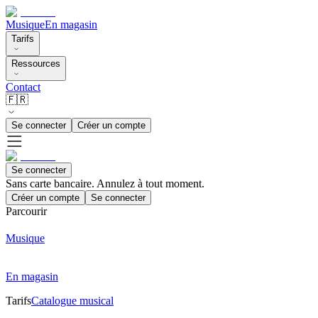
Musique
En magasin
Tarifs
Ressources
Contact
🇫🇷
Se connecter
Créer un compte
Se connecter
Sans carte bancaire. Annulez à tout moment.
Créer un compte
Se connecter
Parcourir
Musique
En magasin
Tarifs
Catalogue musical