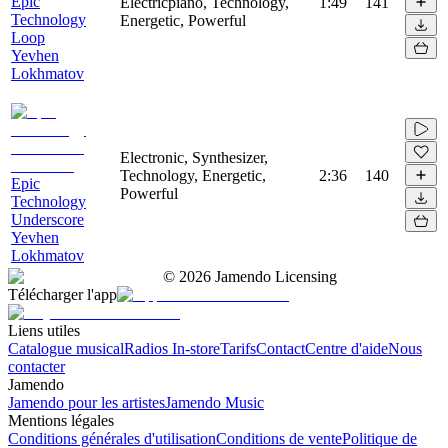
Epic
Electricpiano, Technology,
1:49
141
Technology
Energetic, Powerful
Loop
Yevhen
Lokhmatov
Electronic, Synthesizer,
Technology, Energetic,
2:36
140
Epic
Powerful
Technology
Underscore
Yevhen
Lokhmatov
©
2026
Jamendo Licensing
Télécharger l'app
Liens utiles
Catalogue musical
Radios In-store
Tarifs
Contact
Centre d'aide
Nous
contacter
Jamendo
Jamendo pour les artistes
Jamendo Music
Mentions légales
Conditions générales d'utilisation
Conditions de vente
Politique de