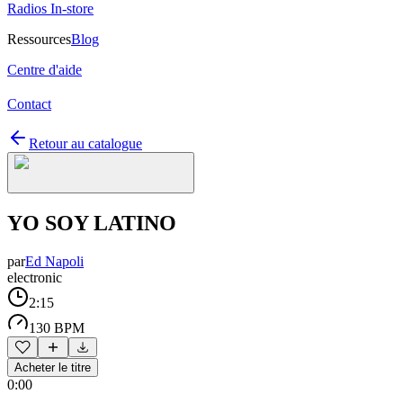
Radios In-store
Ressources
Blog
Centre d'aide
Contact
Retour au catalogue
YO SOY LATINO
par
Ed Napoli
electronic
2:15
130 BPM
Acheter le titre
0:00