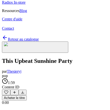
Radios In-store
Ressources
Blog
Centre d'aide
Contact
Retour au catalogue
This Upbeat Sunshine Party
par
Thesieryj
pop
1:59
Content ID
Acheter le titre
0:00