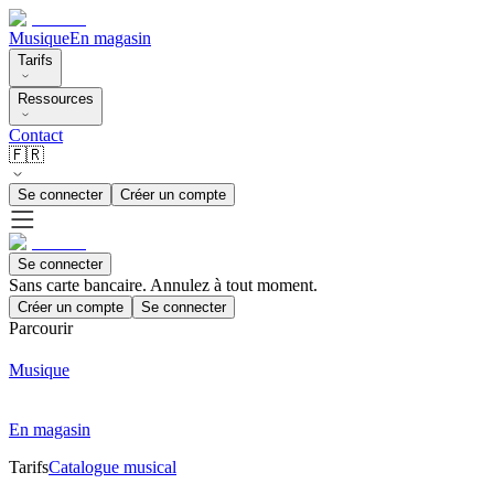
Musique
En magasin
Tarifs
Ressources
Contact
🇫🇷
Se connecter
Créer un compte
Se connecter
Sans carte bancaire. Annulez à tout moment.
Créer un compte
Se connecter
Parcourir
Musique
En magasin
Tarifs
Catalogue musical