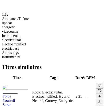
1:12
Ambiance/Thème
upbeat
energetic
videogame
Instruments
electricguitar
electroamplified
electricbass
Autres tags
instrumental
Titres similaires
Titre
Tags
Durée
BPM
Rock, Electricguitar,
Force
Electroamplified, Hybrid,
2:21
-
Yourself
Neutral, Groovy, Energetic
Serge