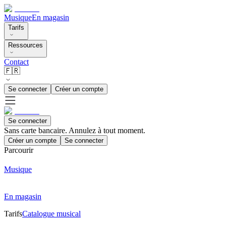
Musique
En magasin
Tarifs
Ressources
Contact
🇫🇷
Se connecter
Créer un compte
Se connecter
Sans carte bancaire. Annulez à tout moment.
Créer un compte
Se connecter
Parcourir
Musique
En magasin
Tarifs
Catalogue musical