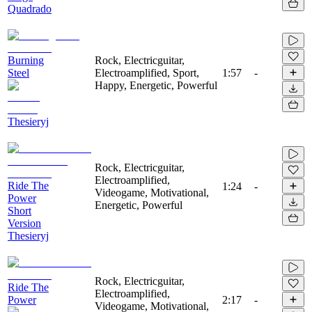
Quadrado
Burning
Rock, Electricguitar,
Steel
Electroamplified, Sport,
1:57
-
Happy, Energetic, Powerful
Thesieryj
Rock, Electricguitar,
Electroamplified,
Ride The
1:24
-
Videogame, Motivational,
Power
Energetic, Powerful
Short
Version
Thesieryj
Rock, Electricguitar,
Ride The
Electroamplified,
Power
2:17
-
Videogame, Motivational,