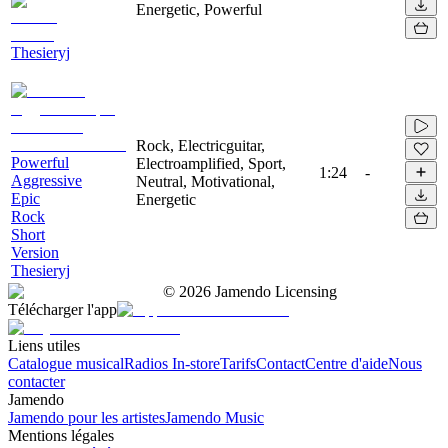
Energetic, Powerful
Thesieryj
Rock, Electricguitar,
Powerful
Electroamplified, Sport,
1:24
-
Aggressive
Neutral, Motivational,
Epic
Energetic
Rock
Short
Version
Thesieryj
©
2026
Jamendo Licensing
Télécharger l'app
Liens utiles
Catalogue musical
Radios In-store
Tarifs
Contact
Centre d'aide
Nous
contacter
Jamendo
Jamendo pour les artistes
Jamendo Music
Mentions légales