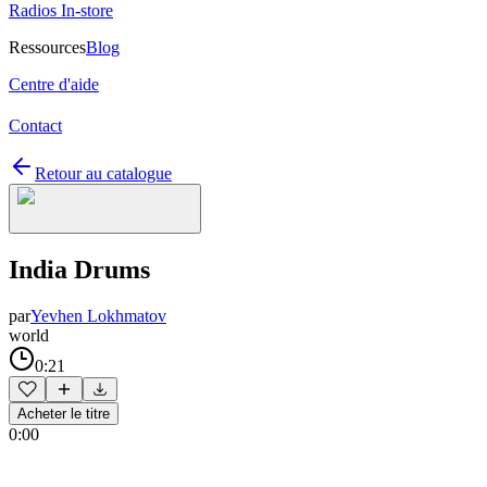
Radios In-store
Ressources
Blog
Centre d'aide
Contact
Retour au catalogue
India Drums
par
Yevhen Lokhmatov
world
0:21
Acheter le titre
0:00