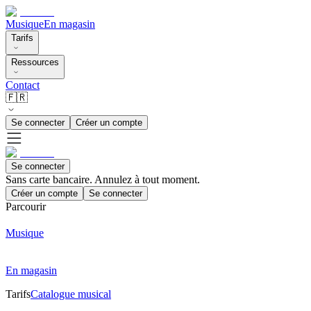
Musique
En magasin
Tarifs
Ressources
Contact
🇫🇷
Se connecter
Créer un compte
Se connecter
Sans carte bancaire. Annulez à tout moment.
Créer un compte
Se connecter
Parcourir
Musique
En magasin
Tarifs
Catalogue musical