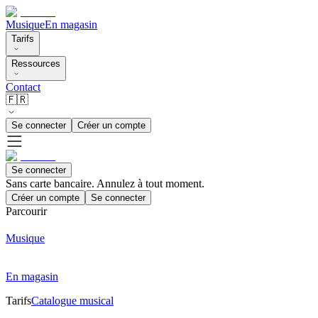
Musique
En magasin
Tarifs
Ressources
Contact
🇫🇷
Se connecter
Créer un compte
Se connecter
Sans carte bancaire. Annulez à tout moment.
Créer un compte
Se connecter
Parcourir
Musique
En magasin
Tarifs
Catalogue musical