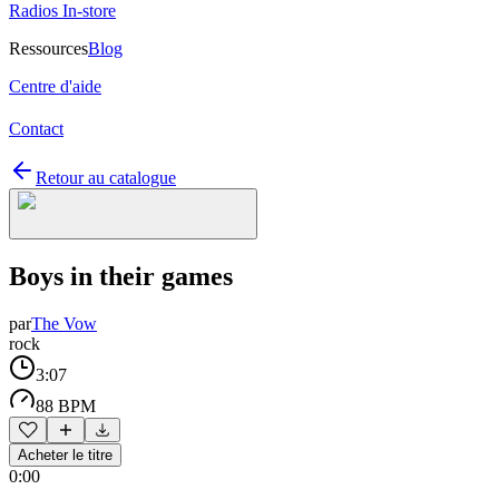
Radios In-store
Ressources
Blog
Centre d'aide
Contact
Retour au catalogue
Boys in their games
par
The Vow
rock
3:07
88 BPM
Acheter le titre
0:00