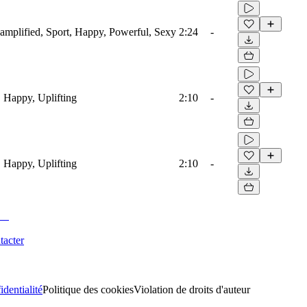
roamplified, Sport, Happy, Powerful, Sexy
2:24
-
, Happy, Uplifting
2:10
-
, Happy, Uplifting
2:10
-
tacter
identialité
Politique des cookies
Violation de droits d'auteur