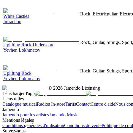
Rock, Electricguitar, Elect
White Castles
Infraction
Rock, Guitar, Strings, Sport
Uplifting Rock Underscore
Yevhen Lokhmatov
Rock, Guitar, Strings, Sport
Uplifting Rock
Yevhen Lokhmatov
©
2026
Jamendo Licensing
Télécharger l'app
Liens utiles
Catalogue musical
Radios In-store
Tarifs
Contact
Centre d'aide
Nous con
Jamendo
Jamendo pour les artistes
Jamendo Music
Mentions légales
Conditions générales d'utilisation
Conditions de vente
Politique de conf
Suivez-nous