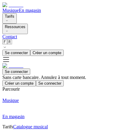
Musique
En magasin
Tarifs
Ressources
Contact
🇫🇷
Se connecter
Créer un compte
Se connecter
Sans carte bancaire. Annulez à tout moment.
Créer un compte
Se connecter
Parcourir
Musique
En magasin
Tarifs
Catalogue musical