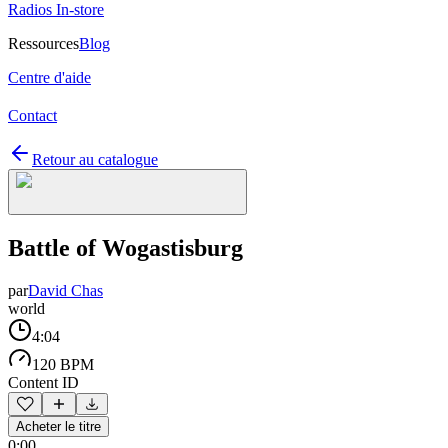
Radios In-store
Ressources
Blog
Centre d'aide
Contact
Retour au catalogue
Battle of Wogastisburg
par
David Chas
world
4:04
120 BPM
Content ID
Acheter le titre
0:00