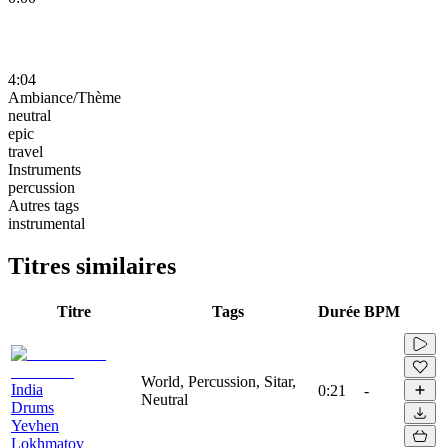
4:04
Ambiance/Thème
neutral
epic
travel
Instruments
percussion
Autres tags
instrumental
Titres similaires
Titre
Tags
Durée
BPM
World, Percussion, Sitar,
India
0:21
-
Neutral
Drums
Yevhen
Lokhmatov