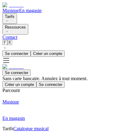
Musique
En magasin
Tarifs
Ressources
Contact
🇫🇷
Se connecter
Créer un compte
Se connecter
Sans carte bancaire. Annulez à tout moment.
Créer un compte
Se connecter
Parcourir
Musique
En magasin
Tarifs
Catalogue musical