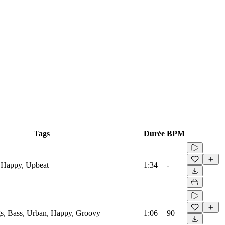
Tags
Durée
BPM
 Happy, Upbeat
1:34
-
s, Bass, Urban, Happy, Groovy
1:06
90