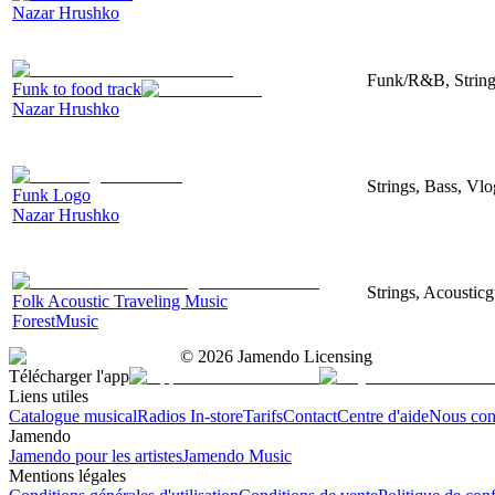
Nazar Hrushko
Funk/R&B, String
Funk to food track
Nazar Hrushko
Strings, Bass, Vl
Funk Logo
Nazar Hrushko
Strings, Acousticg
Folk Acoustic Traveling Music
ForestMusic
©
2026
Jamendo Licensing
Télécharger l'app
Liens utiles
Catalogue musical
Radios In-store
Tarifs
Contact
Centre d'aide
Nous con
Jamendo
Jamendo pour les artistes
Jamendo Music
Mentions légales