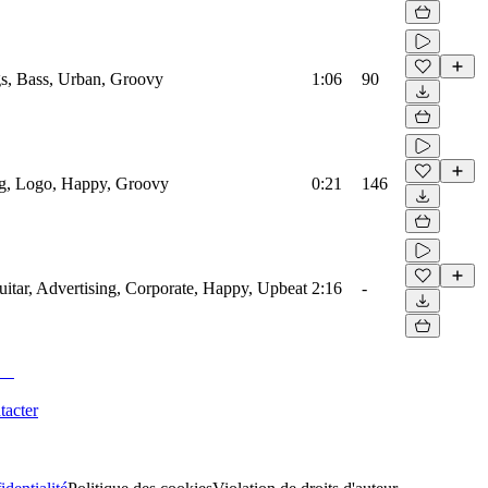
s, Bass, Urban, Groovy
1:06
90
og, Logo, Happy, Groovy
0:21
146
uitar, Advertising, Corporate, Happy, Upbeat
2:16
-
tacter