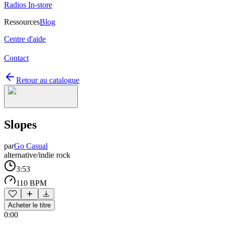
Radios In-store
Ressources
Blog
Centre d'aide
Contact
Retour au catalogue
Slopes
par
Go Casual
alternative/indie rock
3:53
110 BPM
Acheter le titre
0:00