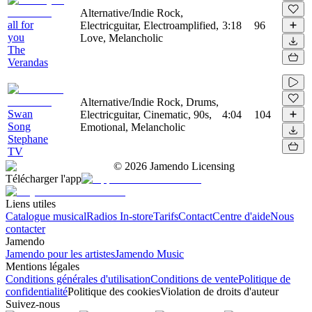
Alternative/Indie Rock,
all for
Electricguitar, Electroamplified,
3:18
96
you
Love, Melancholic
The
Verandas
Alternative/Indie Rock, Drums,
Swan
Electricguitar, Cinematic, 90s,
4:04
104
Song
Emotional, Melancholic
Stephane
TV
©
2026
Jamendo Licensing
Télécharger l'app
Liens utiles
Catalogue musical
Radios In-store
Tarifs
Contact
Centre d'aide
Nous
contacter
Jamendo
Jamendo pour les artistes
Jamendo Music
Mentions légales
Conditions générales d'utilisation
Conditions de vente
Politique de
confidentialité
Politique des cookies
Violation de droits d'auteur
Suivez-nous