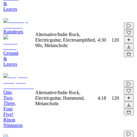
&
Leaves
Raindrops
Alternative/Indie Rock,
Electricguitar, Electroamplified,
4:30
120
90s, Melancholic
Ground
&
Leaves
One,
Alternative/Indie Rock,
Two,
Electricguitar, Hammond,
4:18
120
Three,
Melancholic
Four,
Five!
Rínon
Nínqueon