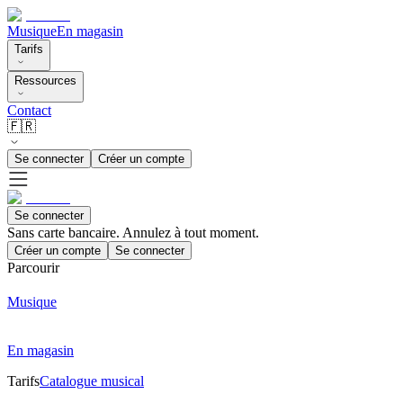
Musique
En magasin
Tarifs
Ressources
Contact
🇫🇷
Se connecter
Créer un compte
Se connecter
Sans carte bancaire. Annulez à tout moment.
Créer un compte
Se connecter
Parcourir
Musique
En magasin
Tarifs
Catalogue musical