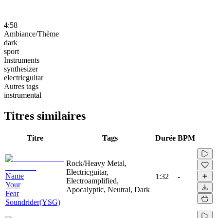
4:58
Ambiance/Thème
dark
sport
Instruments
synthesizer
electricguitar
Autres tags
instrumental
Titres similaires
Titre
Tags
Durée
BPM
Rock/Heavy Metal,
Electricguitar,
Name
1:32
-
Electroamplified,
Your
Apocalyptic, Neutral, Dark
Fear
Soundrider(YSG)