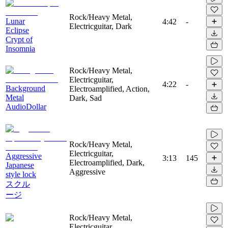
Rock/Heavy Metal,
Lunar
4:42
-
Electricguitar, Dark
Eclipse
Crypt of
Insomnia
Rock/Heavy Metal,
Electricguitar,
4:22
-
Background
Electroamplified, Action,
Metal
Dark, Sad
AudioDollar
Rock/Heavy Metal,
Electricguitar,
Aggressive
3:13
145
Electroamplified, Dark,
Japanese
Aggressive
style lock
スクル
ージ
Rock/Heavy Metal,
Electricguitar,