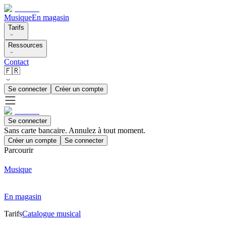
Musique
En magasin
Tarifs
Ressources
Contact
🇫🇷
Se connecter
Créer un compte
Se connecter
Sans carte bancaire. Annulez à tout moment.
Créer un compte
Se connecter
Parcourir
Musique
En magasin
Tarifs
Catalogue musical