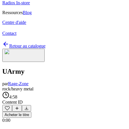
Radios In-store
Ressources
Blog
Centre d'aide
Contact
Retour au catalogue
UArmy
par
Rage-Zone
rock/heavy metal
4:58
Content ID
Acheter le titre
0:00