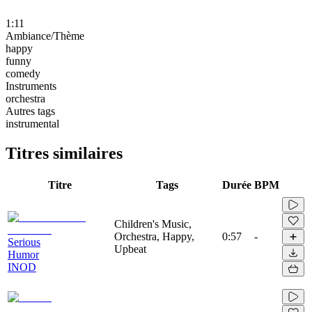
1:11
Ambiance/Thème
happy
funny
comedy
Instruments
orchestra
Autres tags
instrumental
Titres similaires
Titre
Tags
Durée
BPM
Children's Music,
Orchestra, Happy,
0:57
-
Serious
Upbeat
Humor
INOD