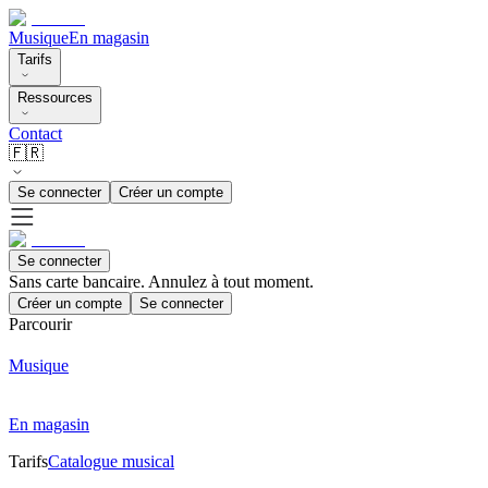
Musique
En magasin
Tarifs
Ressources
Contact
🇫🇷
Se connecter
Créer un compte
Se connecter
Sans carte bancaire. Annulez à tout moment.
Créer un compte
Se connecter
Parcourir
Musique
En magasin
Tarifs
Catalogue musical