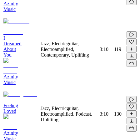
Azinity
Music
I
Dreamed
Jazz, Electricguitar,
About
Electroamplified,
3:10
119
You
Contemporary, Uplifting
Azinity
Music
Feeling
Jazz, Electricguitar,
Loved
Electroamplified, Podcast,
3:10
130
Uplifting
Azinity
Music