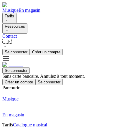
Musique
En magasin
Tarifs
Ressources
Contact
🇫🇷
Se connecter
Créer un compte
Se connecter
Sans carte bancaire. Annulez à tout moment.
Créer un compte
Se connecter
Parcourir
Musique
En magasin
Tarifs
Catalogue musical