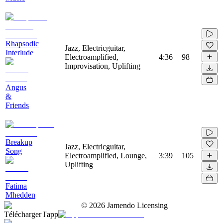
Rhapsodic
Jazz, Electricguitar,
Interlude
Electroamplified,
4:36
98
Improvisation, Uplifting
Angus
&
Friends
Breakup
Jazz, Electricguitar,
Song
Electroamplified, Lounge,
3:39
105
Uplifting
Fatima
Mhedden
©
2026
Jamendo Licensing
Télécharger l'app