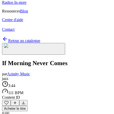
Radios In-store
Ressources
Blog
Centre d'aide
Contact
Retour au catalogue
If Morning Never Comes
par
Azinity Music
jazz
3:44
111 BPM
Content ID
Acheter le titre
0:00