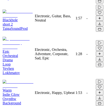
Electronic, Guitar, Bass,
1:57
-
Blackhole
Neutral
short 2
TaigaSoundProd
Electronic, Orchestra,
Epic
Adventure, Corporate,
1:28
-
Orchestral
Sad, Epic
Drama
Loop
Yevhen
Lokhmatov
Warm
Electronic, Happy, Upbeat
1:53
-
Indie Glow
Osynthw
Background