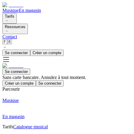
Musique
En magasin
Tarifs
Ressources
Contact
🇫🇷
Se connecter
Créer un compte
Se connecter
Sans carte bancaire. Annulez à tout moment.
Créer un compte
Se connecter
Parcourir
Musique
En magasin
Tarifs
Catalogue musical