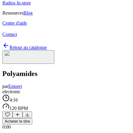
Radios In-store
Ressources
Blog
Centre d'aide
Contact
Retour au catalogue
Polyamides
par
Emorej
electronic
4:16
120 BPM
Acheter le titre
0:00