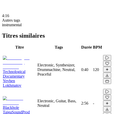
4:16
Autres tags
instrumental
Titres similaires
Titre
Tags
Durée
BPM
Electronic, Synthesizer,
Drummachine, Neutral,
0:40
120
Technological
Peaceful
Documentary
Yevhen
Lokhmatov
Electronic, Guitar, Bass,
2:56
-
Neutral
Blackhole
TaigaSoundProd