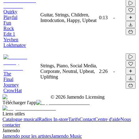
Quirky
Guitar, Strings, Children,
Playful
0:13
-
Introdcution, Happy, Upbeat
Fun
Rock
Edit 1
Yevhen
Lokhmatov
Strings, Piano, Social Media,
Corporate, Neutral, Upbeat,
2:26
-
The
Uplifting
Final
Journey
CrowHat
©
2026
Jamendo Licensing
Télécharger l'app
Liens utiles
Catalogue musical
Radios In-store
Tarifs
Contact
Centre d'aide
Nous
contacter
Jamendo
Jamendo pour les artistes
Jamendo Music