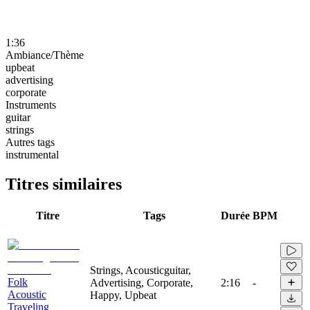
1:36
Ambiance/Thème
upbeat
advertising
corporate
Instruments
guitar
strings
Autres tags
instrumental
Titres similaires
Titre
Tags
Durée
BPM
Strings, Acousticguitar,
Folk
Advertising, Corporate,
2:16
-
Acoustic
Happy, Upbeat
Traveling