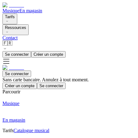
Musique
En magasin
Tarifs
Ressources
Contact
🇫🇷
Se connecter
Créer un compte
Se connecter
Sans carte bancaire. Annulez à tout moment.
Créer un compte
Se connecter
Parcourir
Musique
En magasin
Tarifs
Catalogue musical