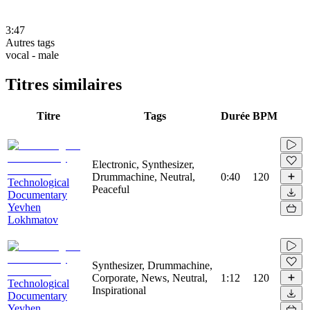
3:47
Autres tags
vocal - male
Titres similaires
Titre
Tags
Durée
BPM
Electronic, Synthesizer,
Drummachine, Neutral,
0:40
120
Technological
Peaceful
Documentary
Yevhen
Lokhmatov
Synthesizer, Drummachine,
Corporate, News, Neutral,
1:12
120
Technological
Inspirational
Documentary
Yevhen