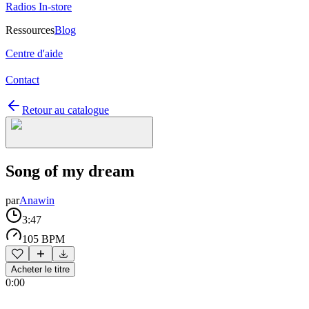
Radios In-store
Ressources
Blog
Centre d'aide
Contact
Retour au catalogue
Song of my dream
par
Anawin
3:47
105 BPM
Acheter le titre
0:00