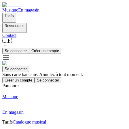
Musique
En magasin
Tarifs
Ressources
Contact
🇫🇷
Se connecter
Créer un compte
Se connecter
Sans carte bancaire. Annulez à tout moment.
Créer un compte
Se connecter
Parcourir
Musique
En magasin
Tarifs
Catalogue musical