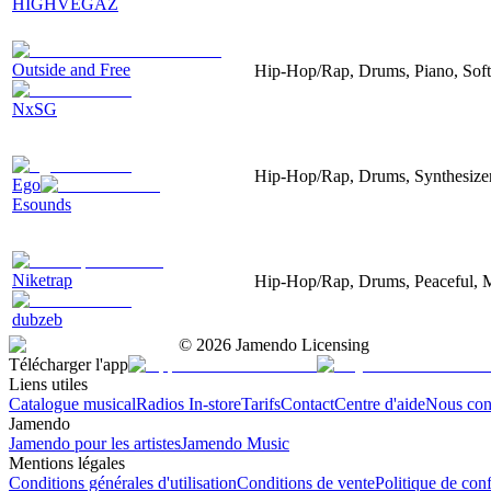
HIGHVEGAZ
Outside and Free
Hip-Hop/Rap, Drums, Piano, Soft,
NxSG
Hip-Hop/Rap, Drums, Synthesizer
Ego
Esounds
Niketrap
Hip-Hop/Rap, Drums, Peaceful, M
dubzeb
©
2026
Jamendo Licensing
Télécharger l'app
Liens utiles
Catalogue musical
Radios In-store
Tarifs
Contact
Centre d'aide
Nous con
Jamendo
Jamendo pour les artistes
Jamendo Music
Mentions légales
Conditions générales d'utilisation
Conditions de vente
Politique de conf