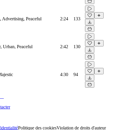
 Advertising, Peaceful
2:24
133
, Urban, Peaceful
2:42
130
ajestic
4:30
94
tacter
identialité
Politique des cookies
Violation de droits d'auteur