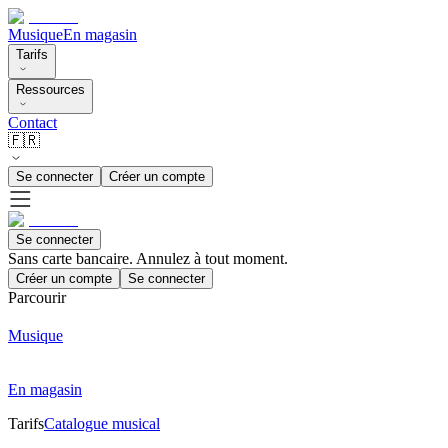
Musique
En magasin
Tarifs
Ressources
Contact
🇫🇷
Se connecter
Créer un compte
Se connecter
Sans carte bancaire. Annulez à tout moment.
Créer un compte
Se connecter
Parcourir
Musique
En magasin
Tarifs
Catalogue musical