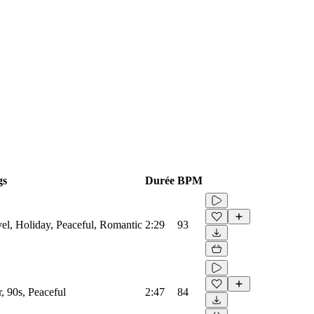
gs
Durée
BPM
el, Holiday, Peaceful, Romantic
2:29
93
 90s, Peaceful
2:47
84