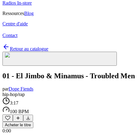
Radios In-store
Ressources
Blog
Centre d'aide
Contact
Retour au catalogue
01 - El Jimbo & Minamus - Troubled Men
par
Dope Fiends
hip-hop/rap
3:17
100 BPM
Acheter le titre
0:00