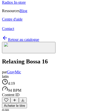
Radios In-store
Ressources
Blog
Centre d'aide
Contact
Retour au catalogue
Relaxing Bossa 16
par
GrayMic
latin
4:19
94 BPM
Content ID
Acheter le titre
0:00