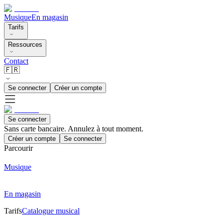
Musique
En magasin
Tarifs
Ressources
Contact
🇫🇷
Se connecter
Créer un compte
Se connecter
Sans carte bancaire. Annulez à tout moment.
Créer un compte
Se connecter
Parcourir
Musique
En magasin
Tarifs
Catalogue musical