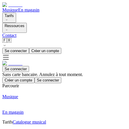
Musique
En magasin
Tarifs
Ressources
Contact
🇫🇷
Se connecter
Créer un compte
Se connecter
Sans carte bancaire. Annulez à tout moment.
Créer un compte
Se connecter
Parcourir
Musique
En magasin
Tarifs
Catalogue musical