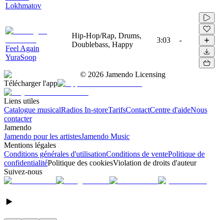
Lokhmatov
Hip-Hop/Rap, Drums,
3:03
-
Doublebass, Happy
Feel Again
YuraSoop
©
2026
Jamendo Licensing
Télécharger l'app
Liens utiles
Catalogue musical
Radios In-store
Tarifs
Contact
Centre d'aide
Nous
contacter
Jamendo
Jamendo pour les artistes
Jamendo Music
Mentions légales
Conditions générales d'utilisation
Conditions de vente
Politique de
confidentialité
Politique des cookies
Violation de droits d'auteur
Suivez-nous