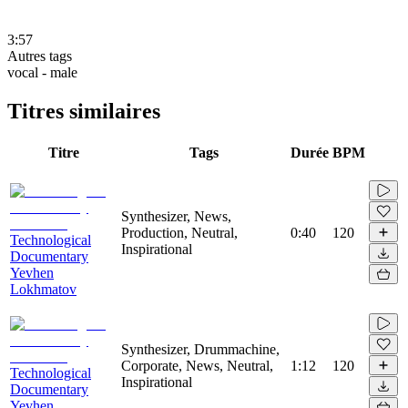
3:57
Autres tags
vocal - male
Titres similaires
Titre
Tags
Durée
BPM
Synthesizer, News,
Production, Neutral,
0:40
120
Technological
Inspirational
Documentary
Yevhen
Lokhmatov
Synthesizer, Drummachine,
Corporate, News, Neutral,
1:12
120
Technological
Inspirational
Documentary
Yevhen