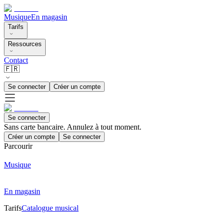
Musique
En magasin
Tarifs
Ressources
Contact
🇫🇷
Se connecter
Créer un compte
Se connecter
Sans carte bancaire. Annulez à tout moment.
Créer un compte
Se connecter
Parcourir
Musique
En magasin
Tarifs
Catalogue musical